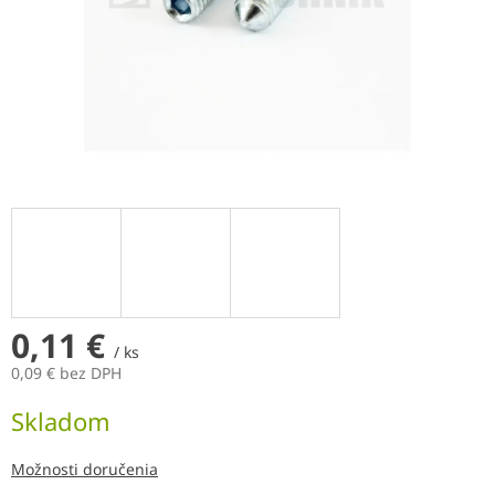
0,11 €
/ ks
0,09 € bez DPH
Jednotková
Skladom
cena:
Možnosti doručenia