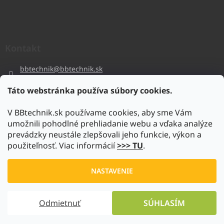
Kontakt
bbtechnik
@
bbtechnik.sk
+421 484 728 444
Táto webstránka používa súbory cookies.
BB-TECHNIK s.r.o
V BBtechnik.sk používame cookies, aby sme Vám
bbtechnik
umožnili pohodlné prehliadanie webu a vďaka analýze
https://www.youtube.com/@bb-techniks.r.o.7746
prevádzky neustále zlepšovali jeho funkcie, výkon a
použiteľnosť. Viac informácií
>>> TU
.
Vytvoril Shoptet
NASTAVENIE
Copyright 2026
www.bbtechnik.sk
. Všetky práva vyhradené.
Odmietnuť
SÚHLASÍM
Upraviť nastavenie cookies