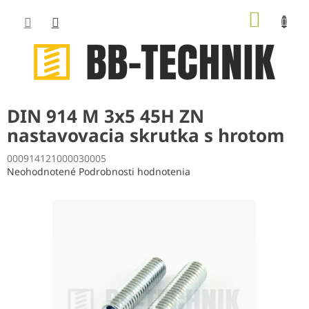
Prejsť
NÁKUP
na
obsah
KOŠÍK
DIN 914 M 3x5 45H ZN
nastavovacia skrutka s hrotom
000914121000030005
Priemerné
Neohodnotené
Podrobnosti hodnotenia
hodnotenie
produktu
je
0,0
z
5
hviezdičiek.