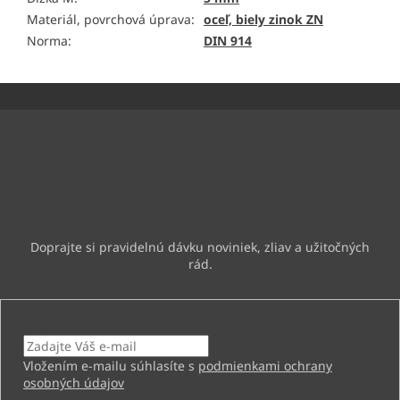
Materiál, povrchová úprava
:
oceľ, biely zinok ZN
Norma
:
DIN 914
Z
á
p
ä
Odoberať newsletter
t
i
Vložte svoj e-mail a my Vám budeme zasielať informácie o
e
nových produktoch na našom e-shope.
Email
Vložením e-mailu súhlasíte s
podmienkami ochrany
osobných údajov