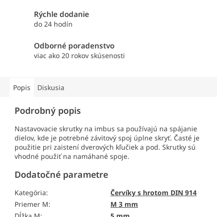
Rýchle dodanie
do 24 hodín
Odborné poradenstvo
viac ako 20 rokov skúsenosti
Popis
Diskusia
Podrobný popis
Nastavovacie skrutky na imbus sa používajú na spájanie
dielov, kde je potrebné závitový spoj úplne skryť. Časté je
použitie pri zaistení dverových kľučiek a pod. Skrutky sú
vhodné použiť na namáhané spoje.
Dodatočné parametre
Kategória
:
Červíky s hrotom DIN 914
Priemer M
:
M 3 mm
Dĺžka M
:
5 mm