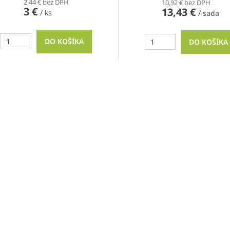
2,44 € bez DPH
10,92 € bez DPH
3 €
13,43 €
/ ks
/ sada
DO KOŠÍKA
DO KOŠÍKA
O
v
l
á
d
a
c
i
e
p
r
v
k
y
v
ý
p