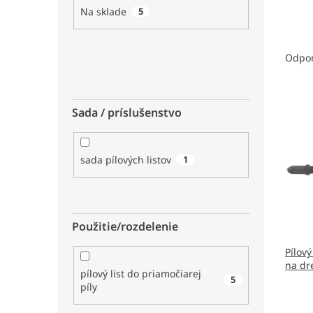
Na sklade
5
R
a
Odpo
d
e
V
n
Sada / príslušenstvo
ý
i
p
e
i
p
sada pílových listov
1
s
r
p
o
r
d
o
u
d
k
Použitie/rozdelenie
u
t
Pílový
k
o
na dr
t
v
pílový list do priamočiarej
5
o
píly
v