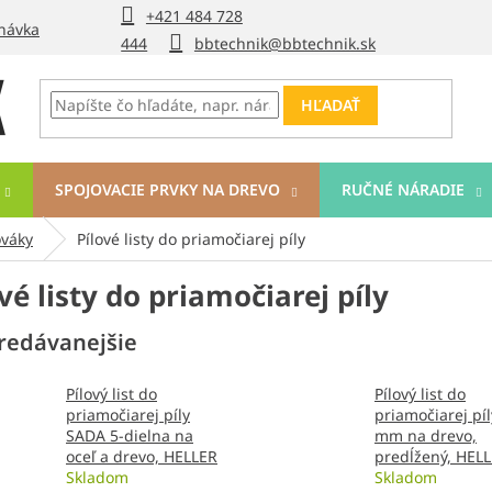
+421 484 728
návka
444
bbtechnik@bbtechnik.sk
HĽADAŤ
SPOJOVACIE PRVKY NA DREVO
RUČNÉ NÁRADIE
ováky
Pílové listy do priamočiarej píly
vé listy do priamočiarej píly
redávanejšie
Pílový list do
Pílový list do
priamočiarej píly
priamočiarej pí
SADA 5-dielna na
mm na drevo,
oceľ a drevo, HELLER
predĺžený, HEL
Skladom
Skladom