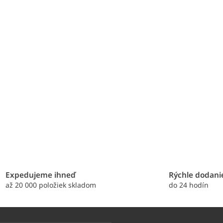
i
s
u
Expedujeme ihneď
Rýchle dodani
až 20 000 položiek skladom
do 24 hodín