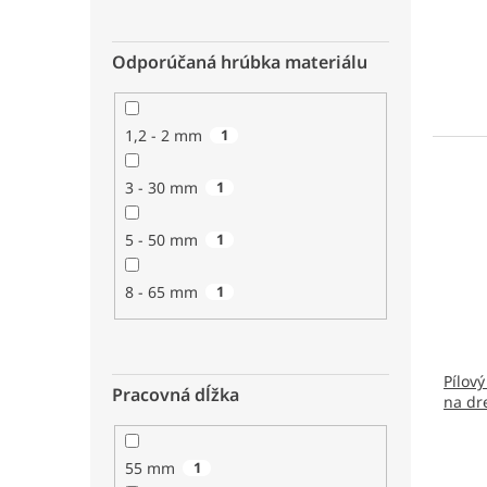
Odporúčaná hrúbka materiálu
1,2 - 2 mm
1
3 - 30 mm
1
5 - 50 mm
1
8 - 65 mm
1
Pílový
Pracovná dĺžka
na dr
55 mm
1