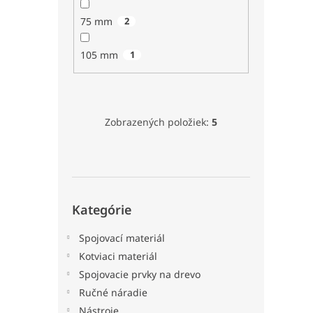
75 mm
2
105 mm
1
Zobrazených položiek:
5
Preskočiť
Kategórie
kategórie
Spojovací materiál
Kotviaci materiál
Spojovacie prvky na drevo
Ručné náradie
Nástroje