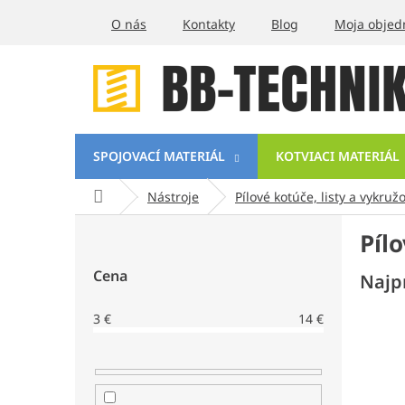
Prejsť
O nás
Kontakty
Blog
Moja objed
na
obsah
SPOJOVACÍ MATERIÁL
KOTVIACI MATERIÁL
Domov
Nástroje
Pílové kotúče, listy a vykruž
B
Pílo
o
č
Cena
Najp
n
ý
3
€
14
€
p
a
n
e
l