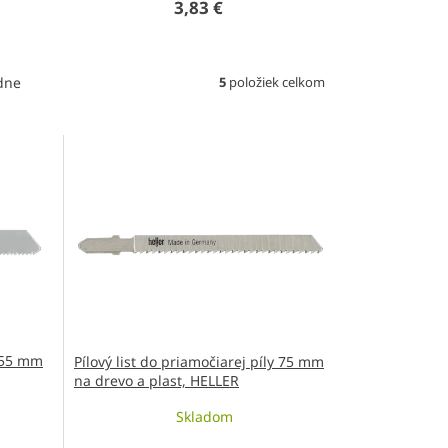
3,83 €
5
položiek celkom
dne
y 55 mm
Pílový list do priamočiarej píly 75 mm
na drevo a plast, HELLER
Skladom