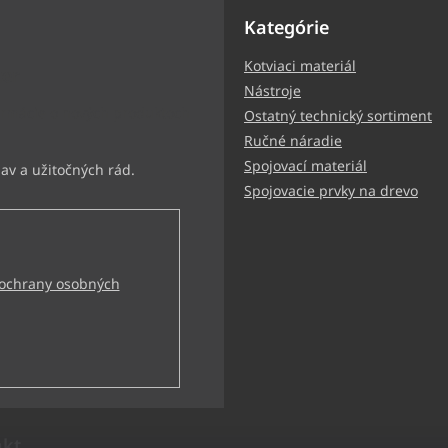
Kategórie
Kotviaci materiál
ter
Nástroje
ormácie o nových produktoch
Ostatný technický sortiment
Ručné náradie
Spojovací materiál
Spojovacie prvky na drevo
ochrany osobných
akt