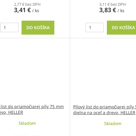
2,77 € bez DPH
3,11 € bez DPH
3,41 €
3,83 €
/ ks
/ ks
DO KOŠÍKA
DO KOŠÍKA
 list do priamočiarej píly 75 mm
Pílový list do priamočiarej píly
evo, HELLER
dielna na oceľ a drevo, HELLER
Skladom
Skladom