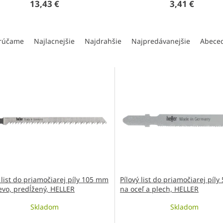
13,43 €
3,41 €
rúčame
Najlacnejšie
Najdrahšie
Najpredávanejšie
Abece
 list do priamočiarej píly 105 mm
Pílový list do priamočiarej píl
evo, predĺžený, HELLER
na oceľ a plech, HELLER
Skladom
Skladom