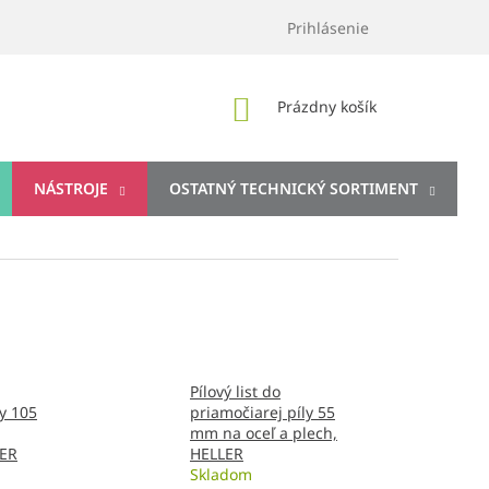
Prihlásenie
NÁKUPNÝ
Prázdny košík
KOŠÍK
NÁSTROJE
OSTATNÝ TECHNICKÝ SORTIMENT
Pílový list do
ly 105
priamočiarej píly 55
mm na oceľ a plech,
LER
HELLER
Skladom