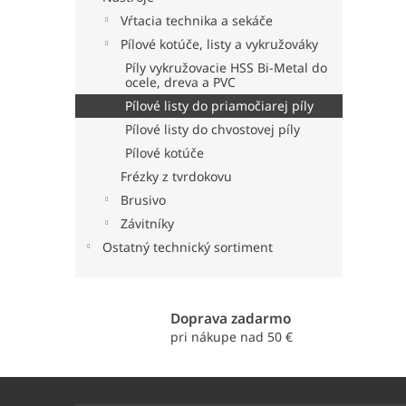
Vŕtacia technika a sekáče
Pílové kotúče, listy a vykružováky
Píly vykružovacie HSS Bi-Metal do
ocele, dreva a PVC
Pílové listy do priamočiarej píly
Pílové listy do chvostovej píly
Pílové kotúče
Frézky z tvrdokovu
Brusivo
Závitníky
Ostatný technický sortiment
Doprava zadarmo
pri nákupe nad 50 €
Z
á