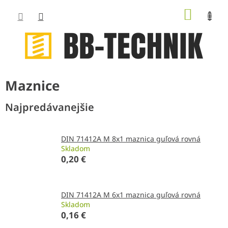
Prejsť
NÁKUP
na
obsah
KOŠÍK
Maznice
Najpredávanejšie
DIN 71412A M 8x1 maznica guľová rovná
Skladom
0,20 €
DIN 71412A M 6x1 maznica guľová rovná
Skladom
0,16 €