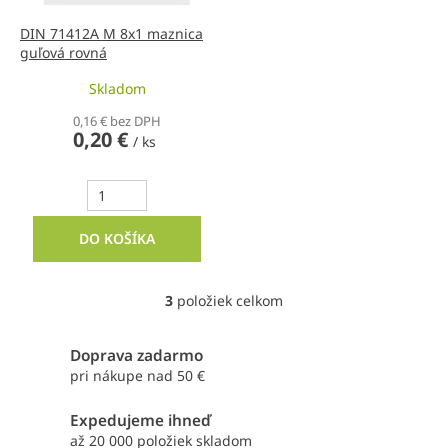
DIN 71412A M 8x1 maznica
guľová rovná
Skladom
0,16 € bez DPH
0,20 €
/ ks
DO KOŠÍKA
3
položiek celkom
O
v
l
Doprava zadarmo
á
pri nákupe nad 50 €
d
a
Expedujeme ihneď
c
i
až 20 000 položiek skladom