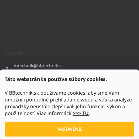
Kontakt
bbtechnik
@
bbtechnik.sk
+421 484 728 444
Táto webstránka používa súbory cookies.
BB-TECHNIK s.r.o
V BBtechnik.sk používame cookies, aby sme Vám
bbtechnik
umožnili pohodlné prehliadanie webu a vďaka analýze
https://www.youtube.com/@bb-techniks.r.o.7746
prevádzky neustále zlepšovali jeho funkcie, výkon a
použiteľnosť. Viac informácií
>>> TU
.
Vytvoril Shoptet
NASTAVENIE