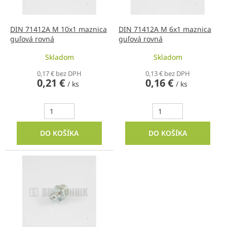
o
r
v
o
d
DIN 71412A M 10x1 maznica
DIN 71412A M 6x1 maznica
guľová rovná
guľová rovná
u
k
Skladom
Skladom
t
o
0,17 € bez DPH
0,13 € bez DPH
0,21 €
0,16 €
v
/ ks
/ ks
DO KOŠÍKA
DO KOŠÍKA