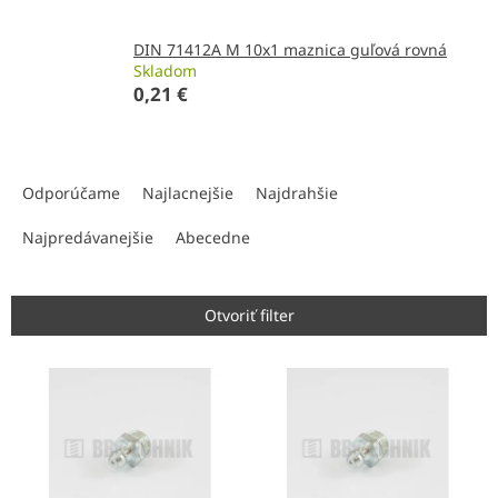
DIN 71412A M 10x1 maznica guľová rovná
Skladom
0,21 €
R
a
Odporúčame
Najlacnejšie
Najdrahšie
d
e
Najpredávanejšie
Abecedne
n
i
e
Otvoriť filter
p
r
V
o
ý
d
p
u
i
k
s
t
p