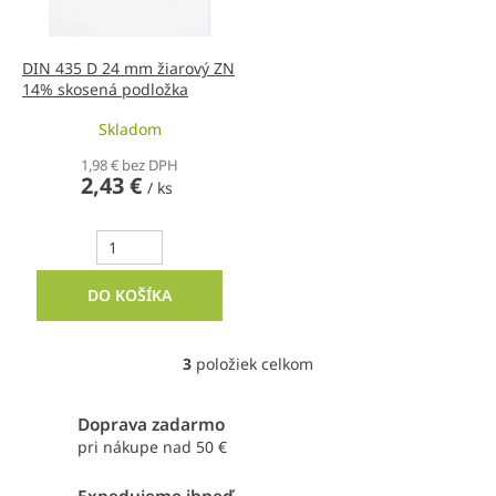
DIN 435 D 24 mm žiarový ZN
14% skosená podložka
Skladom
1,98 € bez DPH
2,43 €
/ ks
DO KOŠÍKA
3
položiek celkom
O
v
l
Doprava zadarmo
á
pri nákupe nad 50 €
d
a