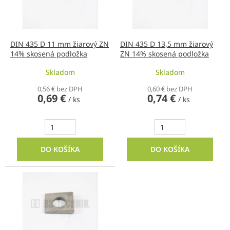
t
p
o
r
v
o
d
DIN 435 D 11 mm žiarový ZN
DIN 435 D 13,5 mm žiarový
14% skosená podložka
ZN 14% skosená podložka
u
k
Skladom
Skladom
t
o
0,56 € bez DPH
0,60 € bez DPH
0,69 €
0,74 €
v
/ ks
/ ks
DO KOŠÍKA
DO KOŠÍKA