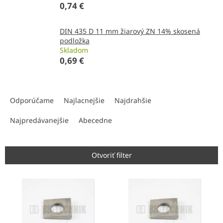
0,74 €
DIN 435 D 11 mm žiarový ZN 14% skosená
podložka
Skladom
0,69 €
R
a
Odporúčame
Najlacnejšie
Najdrahšie
d
e
Najpredávanejšie
Abecedne
n
i
e
Otvoriť filter
p
r
V
o
ý
d
p
u
i
k
s