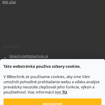
Môj účet
Kontakt
bbtechnik
@
bbtechnik.sk
+421 484 728 444
Táto webstránka používa súbory cookies.
BB-TECHNIK s.r.o
V BBtechnik.sk používame cookies, aby sme Vám
bbtechnik
umožnili pohodlné prehliadanie webu a vďaka analýze
https://www.youtube.com/@bb-techniks.r.o.7746
prevádzky neustále zlepšovali jeho funkcie, výkon a
použiteľnosť. Viac informácií
>>> TU
.
Vytvoril Shoptet
NASTAVENIE