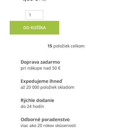
DO KOŠÍKA
15
položiek celkom
O
v
l
Doprava zadarmo
á
pri nákupe nad 50 €
d
a
Expedujeme ihneď
c
i
až 20 000 položiek skladom
e
p
Rýchle dodanie
r
do 24 hodín
v
k
Odborné poradenstvo
y
viac ako 20 rokov skúsenosti
v