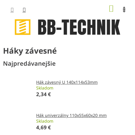
Prejsť
NÁKUP
na
obsah
KOŠÍK
Háky závesné
Najpredávanejšie
Hák závesný U 140x114x53mm
Skladom
2,34 €
Hák univerzálny 110x55x60x20 mm
Skladom
4,69 €