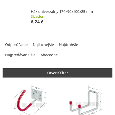
Hák univerzálny 170x90x100x25 mm
Skladom
6,24 €
R
a
Odporúčame
Najlacnejšie
Najdrahšie
d
e
Najpredávanejšie
Abecedne
n
i
e
Otvoriť filter
p
r
V
o
ý
d
p
u
i
k
s
t
p