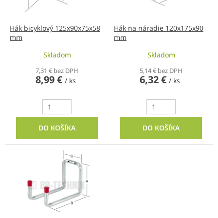
o
r
v
o
d
Hák bicyklový 125x90x75x58
Hák na náradie 120x175x90
mm
mm
u
k
Skladom
Skladom
t
o
7,31 € bez DPH
5,14 € bez DPH
8,99 €
6,32 €
v
/ ks
/ ks
DO KOŠÍKA
DO KOŠÍKA