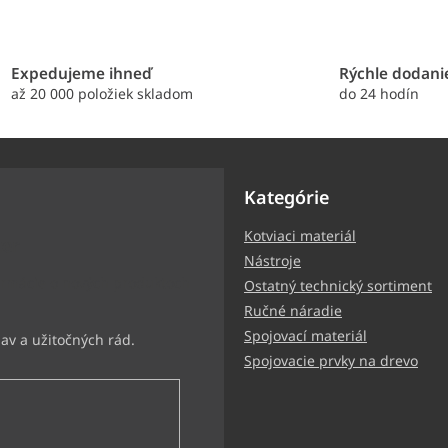
Expedujeme ihneď
Rýchle dodani
až 20 000 položiek skladom
do 24 hodín
Kategórie
Kotviaci materiál
ter
Nástroje
ormácie o nových produktoch
Ostatný technický sortiment
Ručné náradie
Spojovací materiál
Spojovacie prvky na drevo