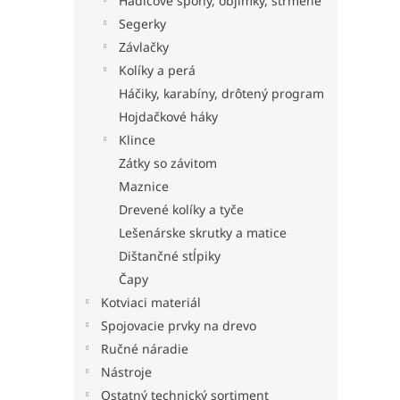
Hadicové spony, objímky, strmene
Segerky
Závlačky
Kolíky a perá
Háčiky, karabíny, drôtený program
Hojdačkové háky
Klince
Zátky so závitom
Maznice
Drevené kolíky a tyče
Lešenárske skrutky a matice
Dištančné stĺpiky
Čapy
Kotviaci materiál
Spojovacie prvky na drevo
Ručné náradie
Nástroje
Ostatný technický sortiment