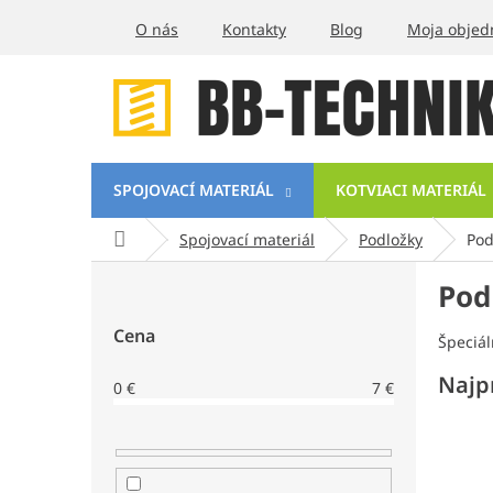
Prejsť
O nás
Kontakty
Blog
Moja objed
na
obsah
SPOJOVACÍ MATERIÁL
KOTVIACI MATERIÁL
Domov
Spojovací materiál
Podložky
Pod
B
Pod
o
č
Cena
n
Špeciá
ý
Najp
0
€
7
€
p
a
n
e
l