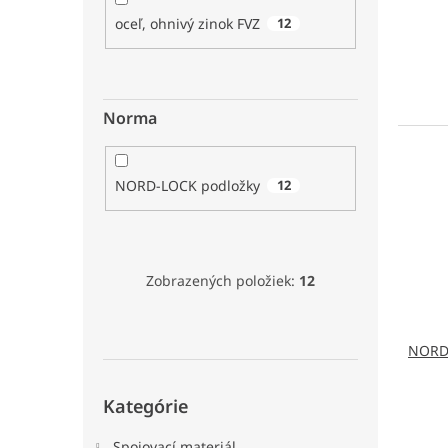
oceľ, ohnivý zinok FVZ
12
Norma
NORD-LOCK podložky
12
Zobrazených položiek:
12
NORD 
Preskočiť
Kategórie
kategórie
Spojovací materiál