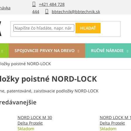
+421 484 728
návka
444
bbtechnik@bbtechnik.sk
HĽADAŤ
SPOJOVACIE PRVKY NA DREVO
RUČNÉ NÁRADIE
ložky poistné NORD-LOCK
ložky poistné NORD-LOCK
lne, patentováné, zaisťovacie podložky NORD-LOCK
redávanejšie
NORD LOCK M 30
NORD LOCK M 
Delta Protekt
Delta Protekt
Skladom
Skladom