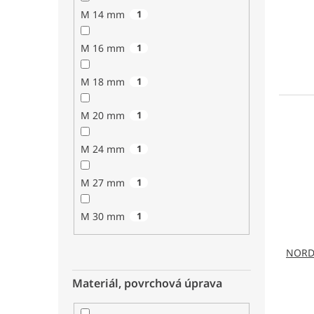
M 14 mm
1
M 16 mm
1
M 18 mm
1
M 20 mm
1
M 24 mm
1
M 27 mm
1
M 30 mm
1
NORD 
Materiál, povrchová úprava