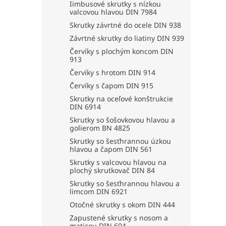
Iimbusové skrutky s nízkou
valcovou hlavou DIN 7984
Skrutky závrtné do ocele DIN 938
Závrtné skrutky do liatiny DIN 939
Červíky s plochým koncom DIN
913
Červíky s hrotom DIN 914
Červíky s čapom DIN 915
Skrutky na oceľové konštrukcie
DIN 6914
Skrutky so šošovkovou hlavou a
golierom BN 4825
Skrutky so šesťhrannou úzkou
hlavou a čapom DIN 561
Skrutky s valcovou hlavou na
plochý skrutkovač DIN 84
Skrutky so šesťhrannou hlavou a
limcom DIN 6921
Otočné skrutky s okom DIN 444
Zapustené skrutky s nosom a
maticou DIN 604