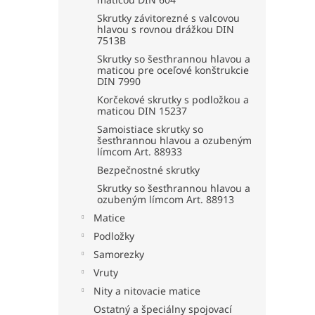
Skrutky závitorezné s valcovou
hlavou s rovnou drážkou DIN
7513B
Skrutky so šesťhrannou hlavou a
maticou pre oceľové konštrukcie
DIN 7990
Korčekové skrutky s podložkou a
maticou DIN 15237
Samoistiace skrutky so
šesťhrannou hlavou a ozubeným
límcom Art. 88933
Bezpečnostné skrutky
Skrutky so šesťhrannou hlavou a
ozubeným límcom Art. 88913
Matice
Podložky
Samorezky
Vruty
Nity a nitovacie matice
Ostatný a špeciálny spojovací