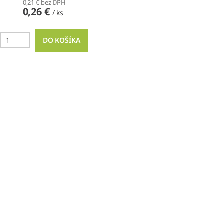
0,21 € bez DPH
0,26 €
/ ks
DO KOŠÍKA
O
v
l
á
d
a
c
i
e
p
r
v
k
y
v
ý
p