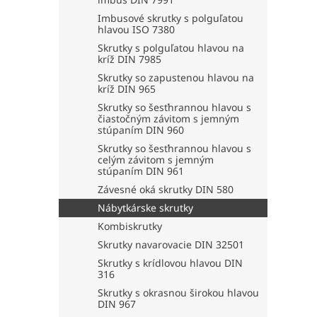
Imbusové skrutky s polguľatou
hlavou ISO 7380
Skrutky s polguľatou hlavou na
kríž DIN 7985
Skrutky so zapustenou hlavou na
kríž DIN 965
Skrutky so šesťhrannou hlavou s
čiastočným závitom s jemným
stúpaním DIN 960
Skrutky so šesťhrannou hlavou s
celým závitom s jemným
stúpaním DIN 961
Závesné oká skrutky DIN 580
Nábytkárske skrutky
Kombiskrutky
Skrutky navarovacie DIN 32501
Skrutky s krídlovou hlavou DIN
316
Skrutky s okrasnou širokou hlavou
DIN 967