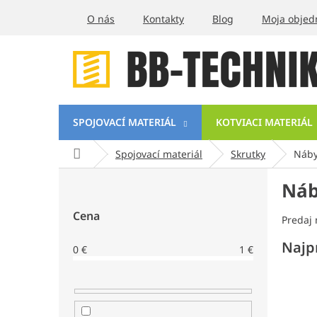
Prejsť
O nás
Kontakty
Blog
Moja objed
na
obsah
SPOJOVACÍ MATERIÁL
KOTVIACI MATERIÁL
Domov
Spojovací materiál
Skrutky
Náby
B
Náb
o
č
Cena
n
Predaj 
ý
Najp
0
€
1
€
p
a
n
e
l