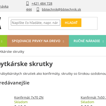
+421 484 728
návka
444
bbtechnik@bbtechnik.sk
HĽADAŤ
SPOJOVACIE PRVKY NA DREVO
RUČNÉ NÁRADIE
tkárske skrutky
ytkárske skrutky
nábytkárskych skrutiek ako konfirmáty, skrutky so širokou ozdobnou 
redávanejšie
Konfirmát 7x70 ZN
Konfirmát 7x50
Skladom
Skladom