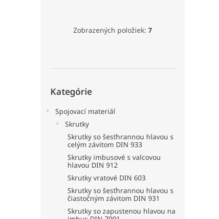
Zobrazených položiek:
7
Preskočiť
Kategórie
kategórie
Spojovací materiál
Skrutky
Skrutky so šesťhrannou hlavou s
celým závitom DIN 933
Skrutky imbusové s valcovou
hlavou DIN 912
Skrutky vratové DIN 603
Skrutky so šesťhrannou hlavou s
čiastočným závitom DIN 931
Skrutky so zapustenou hlavou na
imbus DIN 7991