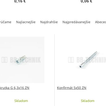
0,16 €
0,06 €
rúčame
Najlacnejšie
Najdrahšie
Najpredávanejšie
Abece
krutka G 6,3x16 ZN
Konfirmát 5x50 ZN
Skladom
Skladom