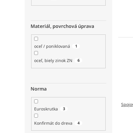
Materiál, povrchová úprava
oceľ / poniklovaná
1
oceľ, biely zinok ZN
6
Norma
Spojo
Euroskrutka
3
Konfirmát do dreva
4