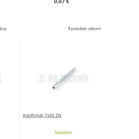
0,07 €
7
položiek celkom
dne
Konfirmát 7x50 ZN
Skladom