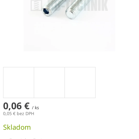
0,06 €
/ ks
0,05 € bez DPH
Jednotková
Skladom
cena: