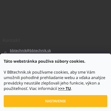
Kontakt
bbtechnik
@
bbtechnik.sk
+421 484 728 444
Táto webstránka používa súbory cookies.
BB-TECHNIK s.r.o
V BBtechnik.sk používame cookies, aby sme Vám
bbtechnik
umožnili pohodlné prehliadanie webu a vďaka analýze
https://www.youtube.com/@bb-techniks.r.o.7746
prevádzky neustále zlepšovali jeho funkcie, výkon a
použiteľnosť. Viac informácií
>>> TU
.
Vytvoril Shoptet
NASTAVENIE