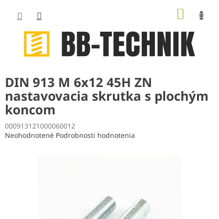
Prejsť
NÁKUP
na
obsah
KOŠÍK
DIN 913 M 6x12 45H ZN
nastavovacia skrutka s plochým
koncom
000913121000060012
Priemerné
Neohodnotené
Podrobnosti hodnotenia
hodnotenie
produktu
je
0,0
z
5
hviezdičiek.