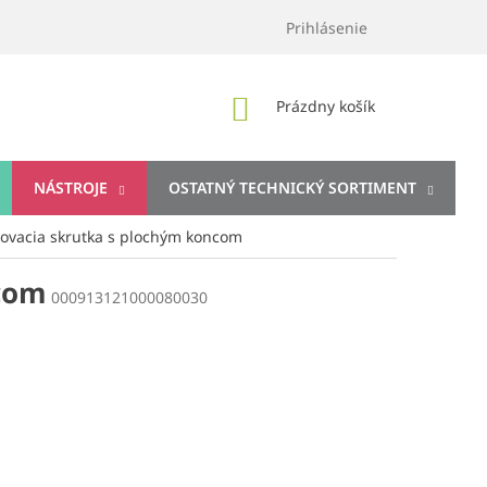
Prihlásenie
NÁKUPNÝ
Prázdny košík
KOŠÍK
NÁSTROJE
OSTATNÝ TECHNICKÝ SORTIMENT
ovacia skrutka s plochým koncom
ncom
000913121000080030