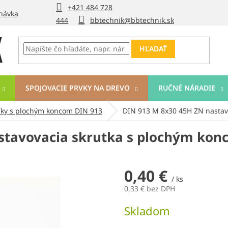
+421 484 728
návka
444
bbtechnik@bbtechnik.sk
HĽADAŤ
SPOJOVACIE PRVKY NA DREVO
RUČNÉ NÁRADIE
íky s plochým koncom DIN 913
DIN 913 M 8x30 45H ZN nastav
stavovacia skrutka s plochým ko
0,40 €
/ ks
0,33 € bez DPH
Jednotková
Skladom
cena: