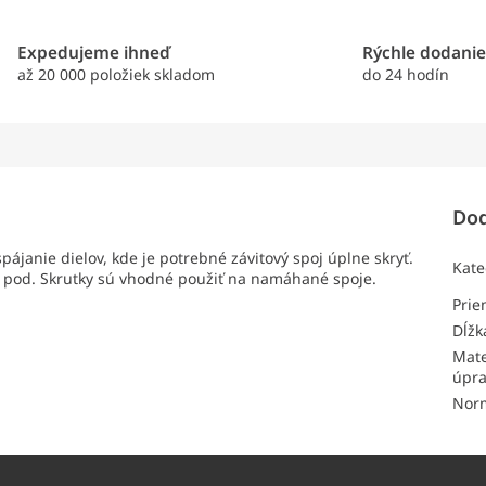
Expedujeme ihneď
Rýchle dodani
až 20 000 položiek skladom
do 24 hodín
Dod
ájanie dielov, kde je potrebné závitový spoj úplne skryť.
Kate
k a pod. Skrutky sú vhodné použiť na namáhané spoje.
Pri
Dĺžk
Mate
úpr
Nor