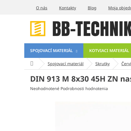
Prejsť
O nás
Kontakty
Blog
Moja objed
na
obsah
SPOJOVACÍ MATERIÁL
KOTVIACI MATERIÁL
Domov
Spojovací materiál
Skrutky
Červ
DIN 913 M 8x30 45H ZN na
Priemerné
Neohodnotené
Podrobnosti hodnotenia
hodnotenie
produktu
je
0,0
z
5
hviezdičiek.