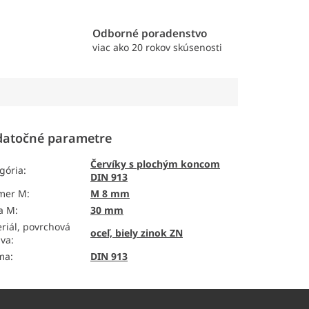
e
Odborné poradenstvo
viac ako 20 rokov skúsenosti
atočné parametre
Červíky s plochým koncom
gória
:
DIN 913
emer M
:
M 8 mm
a M
:
30 mm
riál, povrchová
oceľ, biely zinok ZN
ava
:
ma
:
DIN 913