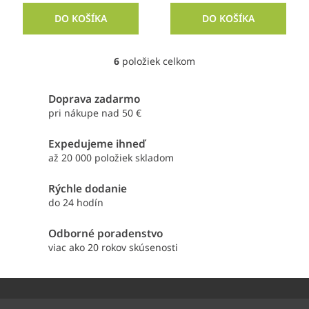
DO KOŠÍKA
DO KOŠÍKA
6
položiek celkom
O
v
l
Doprava zadarmo
á
pri nákupe nad 50 €
d
a
Expedujeme ihneď
c
i
až 20 000 položiek skladom
e
p
Rýchle dodanie
r
do 24 hodín
v
k
Odborné poradenstvo
y
viac ako 20 rokov skúsenosti
v
ý
p
Z
i
á
s