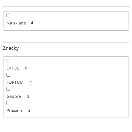
k
t
o
Na sklade
4
v
Značky
EXTOL
0
FORTUM
1
Gedore
2
Proxxon
3