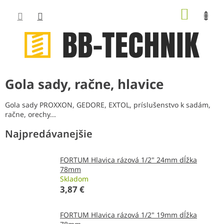
Prejsť
NÁKUP
na
obsah
KOŠÍK
Gola sady, račne, hlavice
Gola sady PROXXON, GEDORE, EXTOL, príslušenstvo k sadám,
račne, orechy...
Najpredávanejšie
FORTUM Hlavica rázová 1/2" 24mm dĺžka
78mm
Skladom
3,87 €
FORTUM Hlavica rázová 1/2" 19mm dĺžka