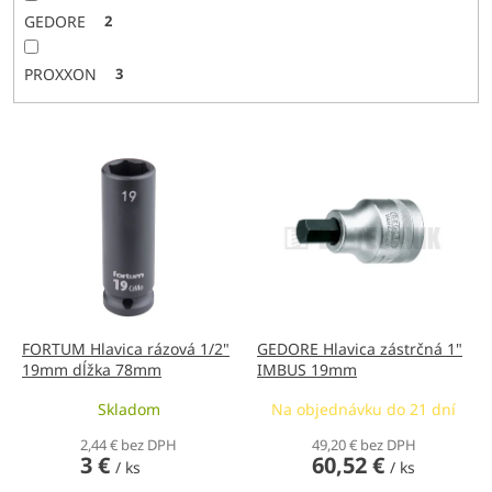
GEDORE
2
PROXXON
3
V
ý
p
i
s
p
r
o
d
FORTUM Hlavica rázová 1/2"
GEDORE Hlavica zástrčná 1"
19mm dĺžka 78mm
IMBUS 19mm
u
k
Skladom
Na objednávku do 21 dní
t
o
2,44 € bez DPH
49,20 € bez DPH
3 €
60,52 €
v
/ ks
/ ks