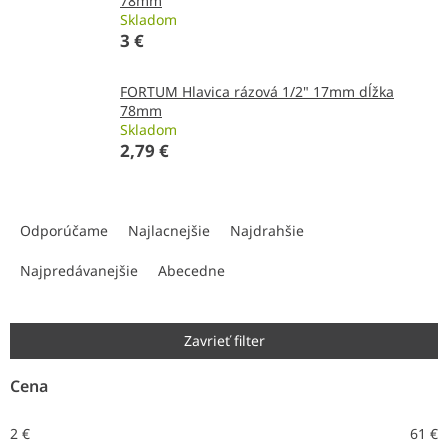
78mm
Skladom
3 €
FORTUM Hlavica rázová 1/2" 17mm dĺžka
78mm
Skladom
2,79 €
R
a
Odporúčame
Najlacnejšie
Najdrahšie
d
e
Najpredávanejšie
Abecedne
n
i
e
Zavrieť filter
p
r
Cena
o
d
2
€
61
€
u