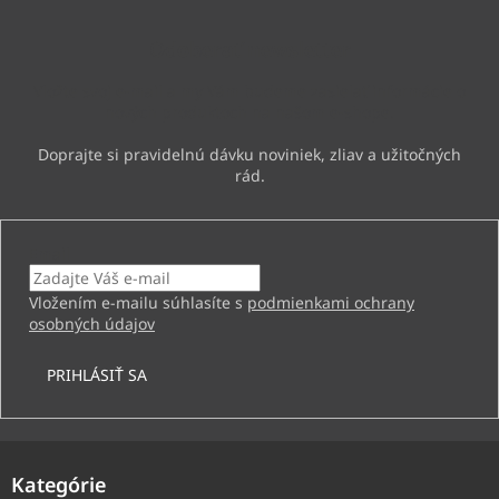
p
u
ä
Odoberať newsletter
t
i
Vložte svoj e-mail a my Vám budeme zasielať informácie o
e
nových produktoch na našom e-shope.
Email
Vložením e-mailu súhlasíte s
podmienkami ochrany
osobných údajov
PRIHLÁSIŤ SA
Kategórie