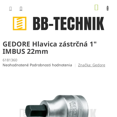
Prejsť
NÁKUP
na
obsah
KOŠÍK
GEDORE Hlavica zástrčná 1"
IMBUS 22mm
6181360
Priemerné
Neohodnotené
Podrobnosti hodnotenia
Značka:
Gedore
hodnotenie
produktu
je
0,0
z
5
hviezdičiek.