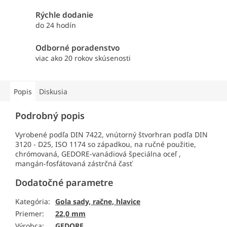
Rýchle dodanie
do 24 hodín
Odborné poradenstvo
viac ako 20 rokov skúsenosti
Popis
Diskusia
Podrobný popis
Vyrobené podľa DIN 7422, vnútorný štvorhran podľa DIN
3120 - D25, ISO 1174 so západkou, na ručné použitie,
chrómovaná, GEDORE-vanádiová špeciálna oceľ ,
mangán-fosfátovaná zástrčná časť
Dodatočné parametre
Kategória
:
Gola sady, račne, hlavice
Priemer
:
22,0 mm
Výrobca
:
GEDORE