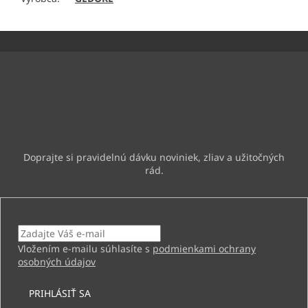
Z
á
p
ä
Odoberať newsletter
t
i
Vložte svoj e-mail a my Vám budeme zasielať informácie o
e
nových produktoch na našom e-shope.
Email
Vložením e-mailu súhlasíte s
podmienkami ochrany
osobných údajov
PRIHLÁSIŤ SA