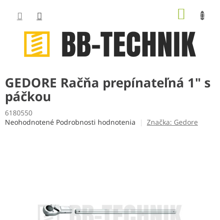
Prejsť
NÁKUP
na
obsah
KOŠÍK
GEDORE Račňa prepínateľná 1" s
páčkou
6180550
Priemerné
Neohodnotené
Podrobnosti hodnotenia
Značka:
Gedore
hodnotenie
produktu
je
0,0
z
5
hviezdičiek.