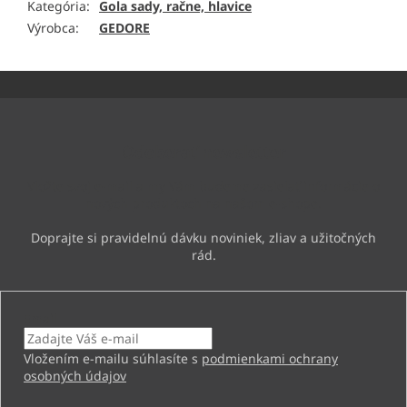
Kategória
:
Gola sady, račne, hlavice
Výrobca
:
GEDORE
Z
á
p
ä
Odoberať newsletter
t
i
Vložte svoj e-mail a my Vám budeme zasielať informácie o
e
nových produktoch na našom e-shope.
Email
Vložením e-mailu súhlasíte s
podmienkami ochrany
osobných údajov