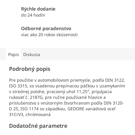
Rýchle dodanie
do 24 hodín
Odborné poradenstvo
viac ako 20 rokov skúsenosti
Popis
Diskusia
Podrobný popis
Pre použitie v automobilovom priemysle, podľa DIN 3122,
ISO 3315, so vsadenou prepínacou páčkou s uzamykaním
v strednej polohe, pracovný uhol 11,25°, pripájacia
rukoväť č. 2187G, pre ručne používané hlavice a
príslušenstvo s vnútorným štvorhranom podľa DIN 3120-
D 25, ISO 1174 so západkou, GEDORE vanádiová oceľ
31CrV3, chrómovaná
Dodatočné parametre