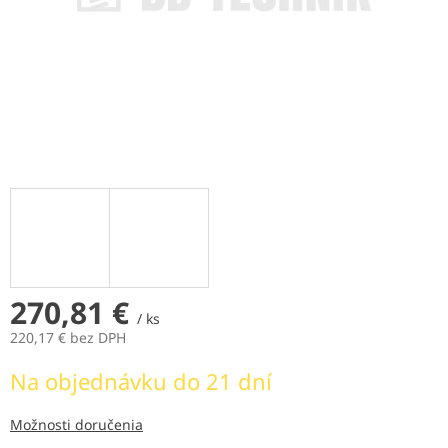
270,81 €
/ ks
220,17 € bez DPH
Jednotková
Na objednávku do 21 dní
cena:
Možnosti doručenia