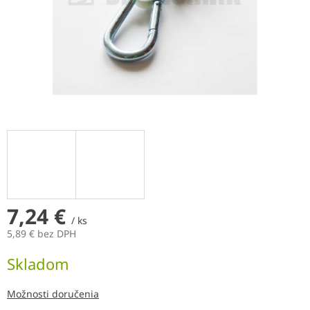
7,24 €
/ ks
5,89 € bez DPH
Jednotková
Skladom
cena:
Možnosti doručenia