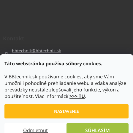
Kontakt
bbtechnik
@
bbtechnik.sk
+421 484 728 444
Táto webstránka používa súbory cookies.
BB-TECHNIK s.r.o
V BBtechnik.sk používame cookies, aby sme Vám
bbtechnik
umožnili pohodlné prehliadanie webu a vďaka analýze
https://www.youtube.com/@bb-techniks.r.o.7746
prevádzky neustále zlepšovali jeho funkcie, výkon a
použiteľnosť. Viac informácií
>>> TU
.
Vytvoril Shoptet
NASTAVENIE
Copyright 2026
www.bbtechnik.sk
. Všetky práva vyhradené.
Odmietnuť
SÚHLASÍM
Upraviť nastavenie cookies