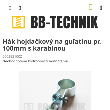
Prejsť
NÁKUP
na
obsah
KOŠÍK
Hák hojdačkový na guľatinu pr.
100mm s karabínou
000292100Z
Priemerné
Neohodnotené
Podrobnosti hodnotenia
hodnotenie
produktu
je
0,0
z
5
hviezdičiek.