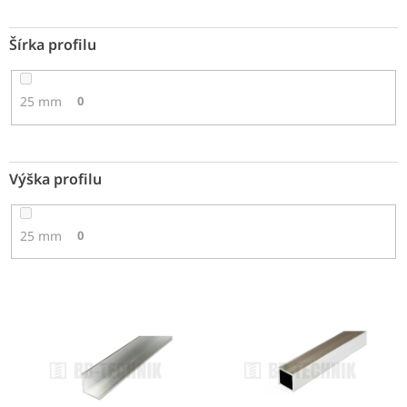
Šírka profilu
25 mm
0
Výška profilu
25 mm
0
V
ý
p
i
s
p