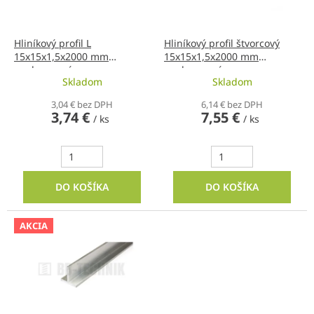
r
o
d
Hliníkový profil L
Hliníkový profil štvorcový
15x15x1,5x2000 mm
15x15x1,5x2000 mm
u
neeloxovaný
neeloxovaný
k
Skladom
Skladom
t
o
3,04 € bez DPH
6,14 € bez DPH
3,74 €
7,55 €
v
/ ks
/ ks
DO KOŠÍKA
DO KOŠÍKA
AKCIA