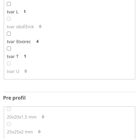
tvar L
1
tvar obdĺžnik
0
tvar štvorec
4
tvar T
1
tvar U
0
Pre profil
20x20x1,5 mm
0
25x25x2 mm
0