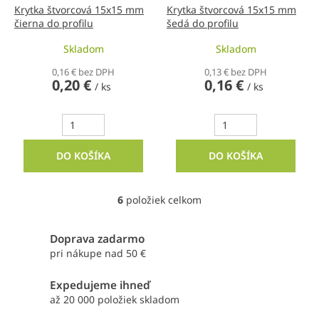
Krytka štvorcová 15x15 mm
Krytka štvorcová 15x15 mm
čierna do profilu
šedá do profilu
Skladom
Skladom
0,16 € bez DPH
0,13 € bez DPH
0,20 €
0,16 €
/ ks
/ ks
DO KOŠÍKA
DO KOŠÍKA
6
položiek celkom
O
v
l
Doprava zadarmo
á
pri nákupe nad 50 €
d
a
Expedujeme ihneď
c
i
až 20 000 položiek skladom
e