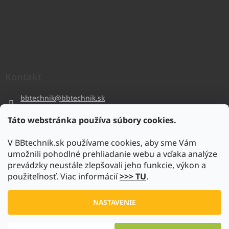
Kontakt
bbtechnik
@
bbtechnik.sk
+421 484 728 444
Táto webstránka používa súbory cookies.
BB-TECHNIK s.r.o
V BBtechnik.sk používame cookies, aby sme Vám
bbtechnik
umožnili pohodlné prehliadanie webu a vďaka analýze
https://www.youtube.com/@bb-techniks.r.o.7746
prevádzky neustále zlepšovali jeho funkcie, výkon a
použiteľnosť. Viac informácií
>>> TU
.
Vytvoril Shoptet
NASTAVENIE
Copyright 2026
www.bbtechnik.sk
. Všetky práva vyhradené.