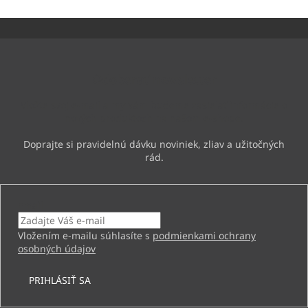
Z
á
p
ä
Odoberať newsletter
t
i
Vložte svoj e-mail a my Vám budeme zasielať informácie o
e
nových produktoch na našom e-shope.
Email
Vložením e-mailu súhlasíte s
podmienkami ochrany
osobných údajov
PRIHLÁSIŤ SA