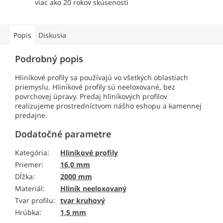
viac ako 20 rokov skúsenosti
Popis
Diskusia
Podrobný popis
Hliníkové profily sa používajú vo všetkých oblastiach
priemyslu. Hliníkové profily sú neeloxované, bez
povrchovej úpravy. Predaj hliníkových profilov
realizujeme prostredníctvom nášho eshopu a kamennej
predajne.
Dodatočné parametre
Kategória
:
Hliníkové profily
Priemer
:
16,0 mm
Dĺžka
:
2000 mm
Materiál
:
Hliník neeloxovaný
Tvar profilu
:
tvar kruhový
Hrúbka
:
1,5 mm