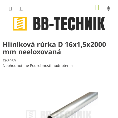
Prejsť
NÁKUP
na
obsah
KOŠÍK
Hliníková rúrka D 16x1,5x2000
mm neeloxovaná
ZH3039
Priemerné
Neohodnotené
Podrobnosti hodnotenia
hodnotenie
produktu
je
0,0
z
5
hviezdičiek.