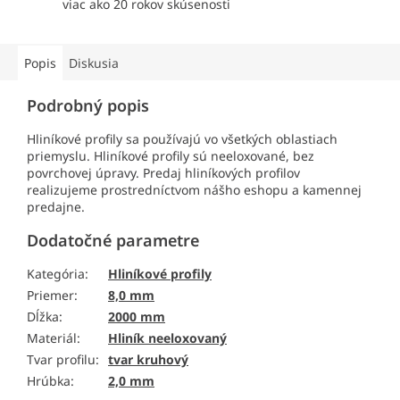
viac ako 20 rokov skúsenosti
Popis
Diskusia
Podrobný popis
Hliníkové profily sa používajú vo všetkých oblastiach
priemyslu. Hliníkové profily sú neeloxované, bez
povrchovej úpravy. Predaj hliníkových profilov
realizujeme prostredníctvom nášho eshopu a kamennej
predajne.
Dodatočné parametre
Kategória
:
Hliníkové profily
Priemer
:
8,0 mm
Dĺžka
:
2000 mm
Materiál
:
Hliník neeloxovaný
Tvar profilu
:
tvar kruhový
Hrúbka
:
2,0 mm