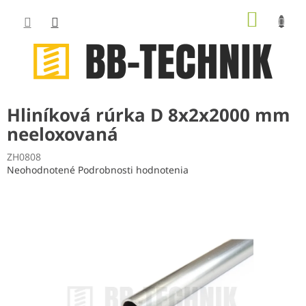
Prejsť
NÁKUP
na
obsah
KOŠÍK
Hliníková rúrka D 8x2x2000 mm
neeloxovaná
ZH0808
Priemerné
Neohodnotené
Podrobnosti hodnotenia
hodnotenie
produktu
je
0,0
z
5
hviezdičiek.