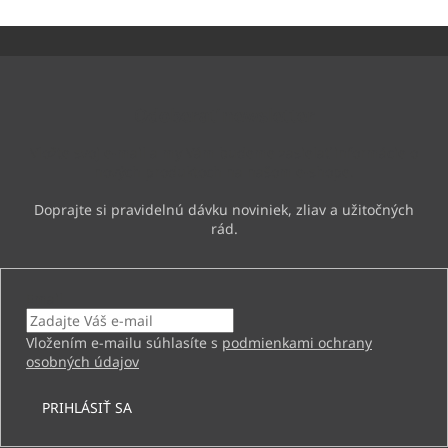
Z
á
p
ä
Odoberať newsletter
t
i
Vložte svoj e-mail a my Vám budeme zasielať informácie o
e
nových produktoch na našom e-shope.
Email
Vložením e-mailu súhlasíte s
podmienkami ochrany
osobných údajov
PRIHLÁSIŤ SA