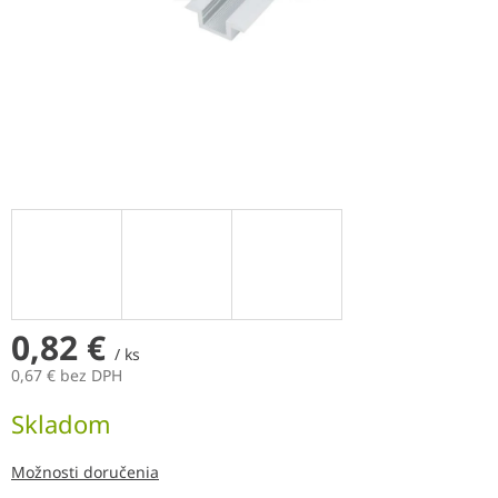
0,82 €
/ ks
0,67 € bez DPH
Jednotková
Skladom
cena:
Možnosti doručenia