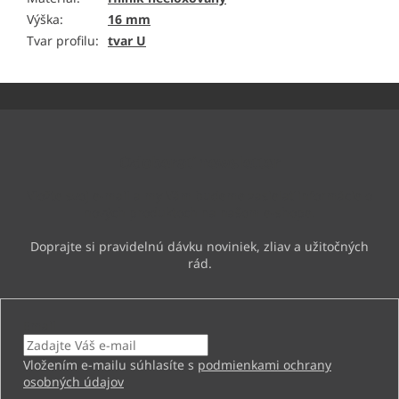
Výška
:
16 mm
Tvar profilu
:
tvar U
Z
á
p
ä
Odoberať newsletter
t
i
Vložte svoj e-mail a my Vám budeme zasielať informácie o
e
nových produktoch na našom e-shope.
Email
Vložením e-mailu súhlasíte s
podmienkami ochrany
osobných údajov