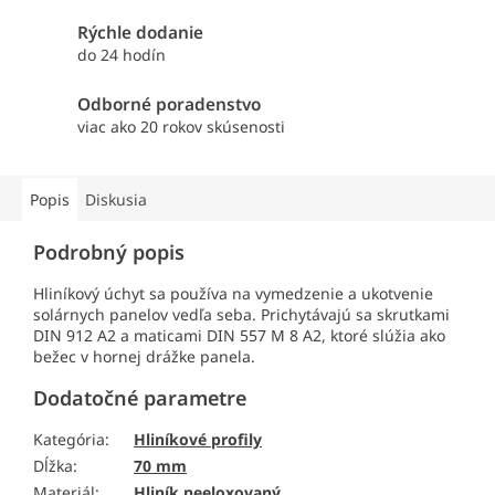
Rýchle dodanie
do 24 hodín
Odborné poradenstvo
viac ako 20 rokov skúsenosti
Popis
Diskusia
Podrobný popis
Hliníkový úchyt sa používa na vymedzenie a ukotvenie
solárnych panelov vedľa seba. Prichytávajú sa skrutkami
DIN 912 A2 a maticami DIN 557 M 8 A2, ktoré slúžia ako
bežec v hornej drážke panela.
Dodatočné parametre
Kategória
:
Hliníkové profily
Dĺžka
:
70 mm
Materiál
:
Hliník neeloxovaný