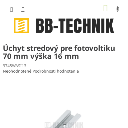
Prejsť
NÁKUP
na
obsah
KOŠÍK
Úchyt stredový pre fotovoltiku
70 mm výška 16 mm
9745WASI13
Priemerné
Neohodnotené
Podrobnosti hodnotenia
hodnotenie
produktu
je
0,0
z
5
hviezdičiek.