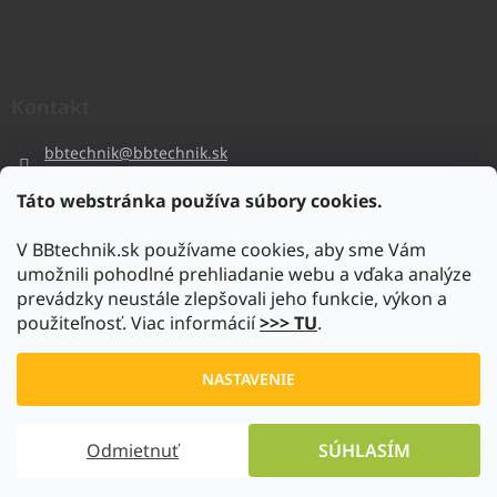
Kontakt
bbtechnik
@
bbtechnik.sk
+421 484 728 444
Táto webstránka používa súbory cookies.
BB-TECHNIK s.r.o
V BBtechnik.sk používame cookies, aby sme Vám
bbtechnik
umožnili pohodlné prehliadanie webu a vďaka analýze
https://www.youtube.com/@bb-techniks.r.o.7746
prevádzky neustále zlepšovali jeho funkcie, výkon a
použiteľnosť. Viac informácií
>>> TU
.
Vytvoril Shoptet
NASTAVENIE
Copyright 2026
www.bbtechnik.sk
. Všetky práva vyhradené.
Odmietnuť
SÚHLASÍM
Upraviť nastavenie cookies