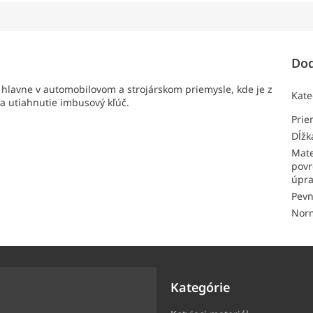
Dod
 hlavne v automobilovom a strojárskom priemysle, kde je z
Kate
a utiahnutie imbusový kľúč.
Pri
Dĺžk
Mate
povr
úpr
Pevn
Nor
Kategórie