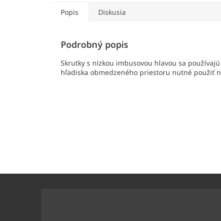
Popis
Diskusia
Podrobný popis
Skrutky s nízkou imbusovou hlavou sa používajú
hľadiska obmedzeného priestoru nutné použiť n
Z
á
p
ä