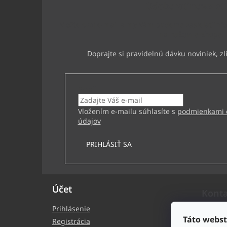
t
Odoberať newslet
i
e
Vložte svoj e-mail a my Vám budeme zasielať inf
na našom e-shope.
Email
Vložením e-mailu súhlasíte s
podmienkami 
údajov
PRIHLÁSIŤ SA
Účet
Kont
Prihlásenie
bb
Táto webst
Registrácia