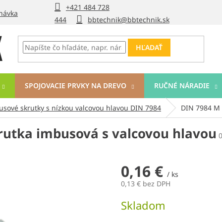
+421 484 728
návka
444
bbtechnik@bbtechnik.sk
HĽADAŤ
SPOJOVACIE PRVKY NA DREVO
RUČNÉ NÁRADIE
usové skrutky s nízkou valcovou hlavou DIN 7984
DIN 7984 M 
rutka imbusová s valcovou hlavou
0,16 €
/ ks
0,13 € bez DPH
Jednotková
Skladom
cena: