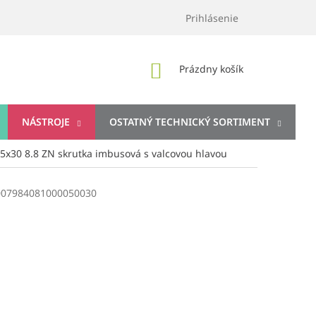
Prihlásenie
NÁKUPNÝ
Prázdny košík
KOŠÍK
NÁSTROJE
OSTATNÝ TECHNICKÝ SORTIMENT
5x30 8.8 ZN skrutka imbusová s valcovou hlavou
007984081000050030