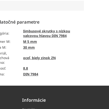
atočné parametre
Iimbusové skrutky s nízkou
gória
:
valcovou hlavou DIN 7984
emer M
:
M 5 mm
a M
:
30 mm
riál,
chová
oceľ, biely zinok ZN
ava
:
osť
:
8.8
ma
:
DIN 7984
Informácie