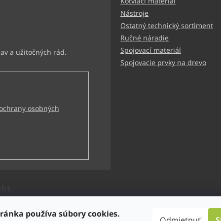
Kotviaci materiál
ter
Nástroje
ormácie o nových produktoch
Ostatný technický sortiment
Ručné náradie
Spojovací materiál
Spojovacie prvky na drevo
ochrany osobných
akt
technik
@
bbtechnik.sk
ránka používa súbory cookies.
Odmietnuť
S