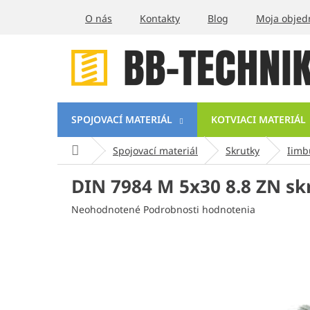
Prejsť
O nás
Kontakty
Blog
Moja objed
na
obsah
SPOJOVACÍ MATERIÁL
KOTVIACI MATERIÁL
Domov
Spojovací materiál
Skrutky
Iimb
DIN 7984 M 5x30 8.8 ZN sk
Priemerné
Neohodnotené
Podrobnosti hodnotenia
hodnotenie
produktu
je
0,0
z
5
hviezdičiek.