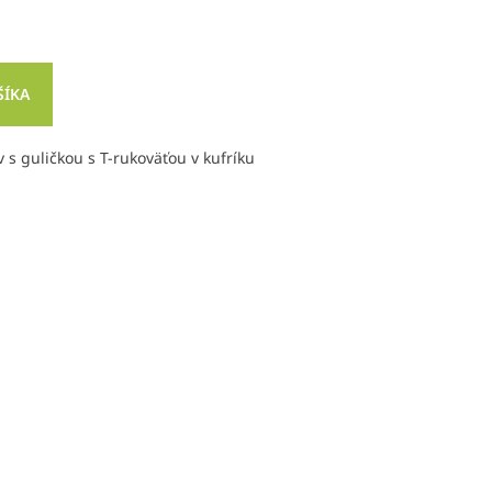
ŠÍKA
s guličkou s T-rukoväťou v kufríku