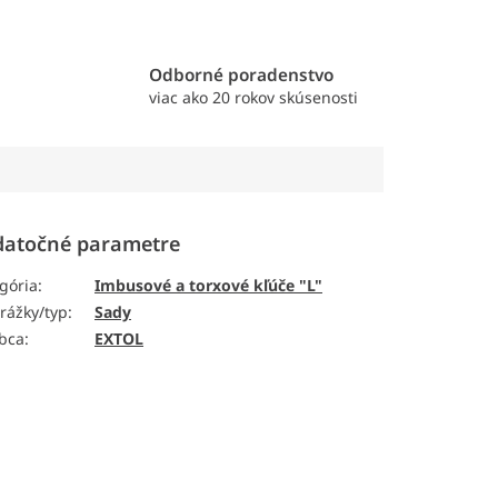
e
Odborné poradenstvo
viac ako 20 rokov skúsenosti
atočné parametre
gória
:
Imbusové a torxové kľúče "L"
rážky/typ
:
Sady
bca
:
EXTOL