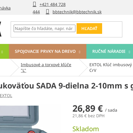
+421 484 728
návka
444
bbtechnik@bbtechnik.sk
HĽADAŤ
SPOJOVACIE PRVKY NA DREVO
RUČNÉ NÁRADIE
Imbusové a torxové kľúče
EXTOL Kľúč imbusový 
"L"
CrV
ukoväťou SADA 9-dielna 2-10mm s 
EXTOL
26,89 €
/ sada
21,86 € bez DPH
Jednotková
Skladom
cena: