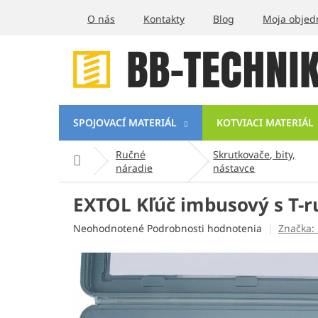
Prejsť
O nás
Kontakty
Blog
Moja objed
na
obsah
SPOJOVACÍ MATERIÁL
KOTVIACI MATERIÁL
Ručné
Skrutkovače, bity,
Domov
náradie
nástavce
EXTOL Kľúč imbusový s T-r
Priemerné
Neohodnotené
Podrobnosti hodnotenia
Značka:
hodnotenie
produktu
je
0,0
z
5