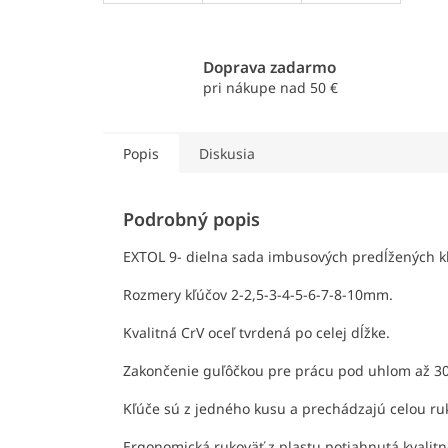
Doprava zadarmo
pri nákupe nad 50 €
Popis
Diskusia
Podrobný popis
EXTOL 9- dielna sada imbusových predĺžených kľ
Rozmery kľúčov
2-2,5-3-4-5-6-7-8-10mm.
Kvalitná CrV oceľ tvrdená po celej dĺžke.
Zakončenie guľôčkou pre prácu pod uhlom až 30
Kľúče sú z jedného kusu a prechádzajú celou ru
Ergonomická rukoväť z plastu potiahnutá kvali