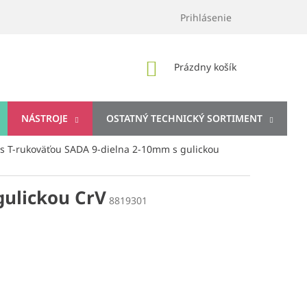
Prihlásenie
NÁKUPNÝ
Prázdny košík
KOŠÍK
NÁSTROJE
OSTATNÝ TECHNICKÝ SORTIMENT
s T-rukoväťou SADA 9-dielna 2-10mm s gulickou
gulickou CrV
8819301