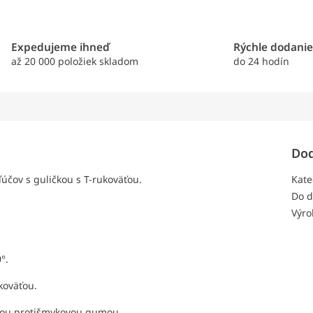
Expedujeme ihneď
Rýchle dodani
až 20 000 položiek skladom
do 24 hodín
Dod
účov s guličkou s T-rukoväťou.
Kate
Do d
Výro
°.
koväťou.
tnou protišmykovou gumou.