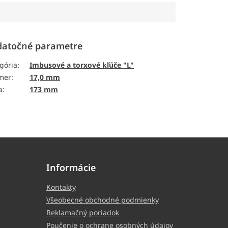
atočné parametre
gória
:
Imbusové a torxové kľúče "L"
mer
:
17,0 mm
a
:
173 mm
Informácie
Kontakty
Všeobecné obchodné podmienky
Reklamačný poriadok
Poučenie o ochrane osobných údajov