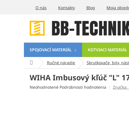
Prejsť
O nás
Kontakty
Blog
Moja objed
na
obsah
SPOJOVACÍ MATERIÁL
KOTVIACI MATERIÁL
Domov
Ručné náradie
Skrutkovače, bity, nás
WIHA Imbusový kľúč "L" 
Priemerné
Neohodnotené
Podrobnosti hodnotenia
Značka:
hodnotenie
produktu
je
0,0
z
5
hviezdičiek.