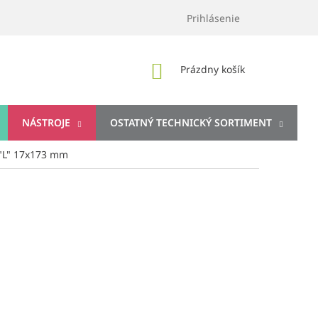
Prihlásenie
NÁKUPNÝ
Prázdny košík
KOŠÍK
NÁSTROJE
OSTATNÝ TECHNICKÝ SORTIMENT
"L" 17x173 mm