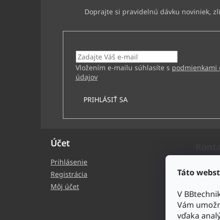
Email
Vložením e-mailu súhlasíte s
podmienkami 
údajov
PRIHLÁSIŤ SA
Účet
Kont
Prihlásenie
bb
Táto webst
Registrácia
+4
Môj účet
V BBtechni
BB
Vám umožni
bb
vďaka analý