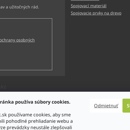
Spojovací materiál
Spojovacie prvky na drevo
ochrany osobných
akt
technik
@
bbtechnik.sk
ránka používa súbory cookies.
Odmietnuť
S
21 484 728 444
k.sk používame cookies, aby sme
-TECHNIK s.r.o
li pohodlné prehliadanie webu a
technik
ze prevádzky neustále zlepšovali