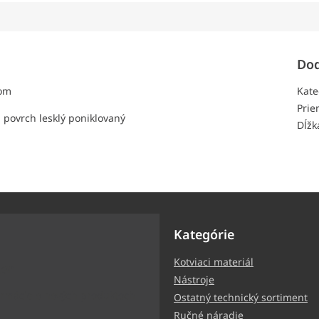
Dod
nom
Kate
Prie
 povrch lesklý poniklovaný
Dĺžk
Kategórie
Kotviaci materiál
ter
Nástroje
ormácie o nových produktoch
Ostatný technický sortiment
Ručné náradie