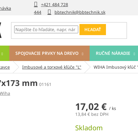
+421 484 728
návka
444
bbtechnik@bbtechnik.sk
HĽADAŤ
SPOJOVACIE PRVKY NA DREVO
RUČNÉ NÁRADIE
tavce
Imbusové a torxové kľúče "L"
WIHA Imbusový kľúč 
17x173 mm
01161
Wiha
17,02 €
/ ks
13,84 € bez DPH
Jednotková
Skladom
cena: