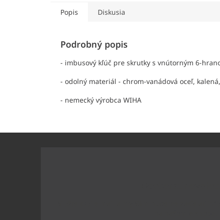
Popis
Diskusia
Podrobný popis
- imbusový kľúč pre skrutky s vnútorným 6-hra
- odolný materiál - chrom-vanádová oceľ, kalená,
- nemecký výrobca WIHA
Z
á
p
ä
t
Odoberať newslet
i
e
Vložte svoj e-mail a my Vám budeme zasielať inf
na našom e-shope.