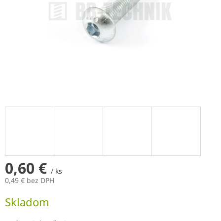
0,60 €
/ ks
0,49 € bez DPH
Jednotková
Skladom
cena: