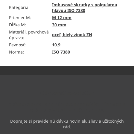
Imbusové skrutky s polguľatou
Kategória
:
hlavou ISO 7380
Priemer M
:
M 12 mm
Dĺžka M
:
30 mm
Materiál, povrchová
oceľ, biely zinok ZN
úprava
:
Pevnosť
:
10.9
Norma
:
ISO 7380
Z
á
p
ä
Odoberať newsletter
t
i
Vložte svoj e-mail a my Vám budeme zasielať informácie o
e
nových produktoch na našom e-shope.