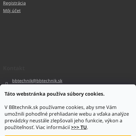
Registrácia
Môj účet
Kontakt
bbtechnik
@
bbtechnik.sk
+421 484 728 444
Táto webstránka používa súbory cookies.
BB-TECHNIK s.r.o
V BBtechnik.sk používame cookies, aby sme Vám
bbtechnik
umožnili pohodlné prehliadanie webu a vďaka analýze
https://www.youtube.com/@bb-techniks.r.o.7746
prevádzky neustále zlepšovali jeho funkcie, výkon a
použiteľnosť. Viac informácií
>>> TU
.