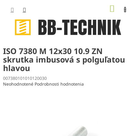
Prejsť
NÁKUP
na
obsah
KOŠÍK
ISO 7380 M 12x30 10.9 ZN
skrutka imbusová s polguľatou
hlavou
007380101010120030
Priemerné
Neohodnotené
Podrobnosti hodnotenia
hodnotenie
produktu
je
0,0
z
5
hviezdičiek.