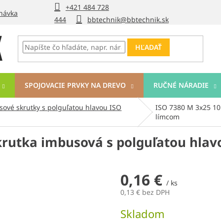
+421 484 728
návka
444
bbtechnik@bbtechnik.sk
HĽADAŤ
SPOJOVACIE PRVKY NA DREVO
RUČNÉ NÁRADIE
ové skrutky s polguľatou hlavou ISO
ISO 7380 M 3x25 10
límcom
krutka imbusová s polguľatou hlav
0,16 €
/ ks
0,13 € bez DPH
Jednotková
Skladom
cena: