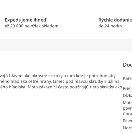
Expedujeme ihneď
Rýchle dodani
až 20 000 položiek skladom
do 24 hodín
Dod
vajú hlavne ako okrasné skrutky a tam kde je potrebné aby
Kate
ého hľadiska ostré hrany. Límec pod hlavou skrutky slúži na
ckého hľadiska. Moto zákazníci často používajú tieto skrutky ako
Pri
Dĺžk
Mate
povr
úpr
Pevn
Nor