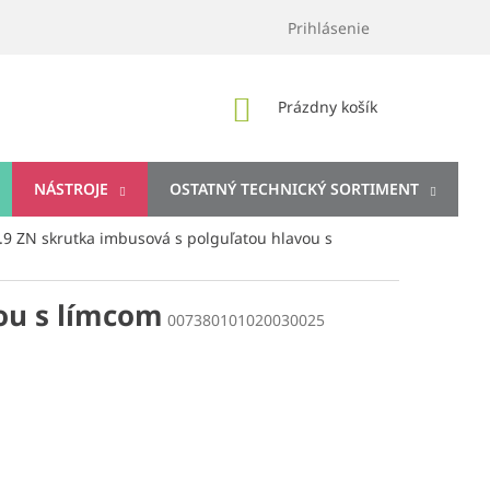
Prihlásenie
NÁKUPNÝ
Prázdny košík
KOŠÍK
NÁSTROJE
OSTATNÝ TECHNICKÝ SORTIMENT
.9 ZN skrutka imbusová s polguľatou hlavou s
ou s límcom
007380101020030025