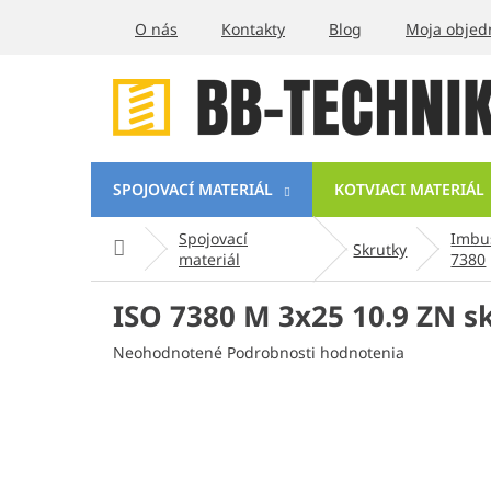
Prejsť
O nás
Kontakty
Blog
Moja objed
na
obsah
SPOJOVACÍ MATERIÁL
KOTVIACI MATERIÁL
Spojovací
Imbus
Domov
Skrutky
materiál
7380
ISO 7380 M 3x25 10.9 ZN s
Priemerné
Neohodnotené
Podrobnosti hodnotenia
hodnotenie
produktu
je
0,0
z
5