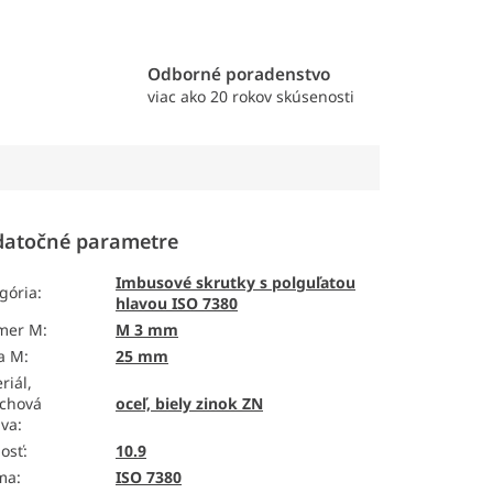
e
Odborné poradenstvo
viac ako 20 rokov skúsenosti
atočné parametre
Imbusové skrutky s polguľatou
gória
:
hlavou ISO 7380
emer M
:
M 3 mm
a M
:
25 mm
riál,
chová
oceľ, biely zinok ZN
ava
:
osť
:
10.9
ma
:
ISO 7380