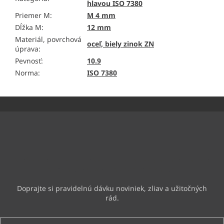
hlavou ISO 7380
Priemer M
:
M 4 mm
Dĺžka M
:
12 mm
Materiál, povrchová
oceľ, biely zinok ZN
úprava
:
Pevnosť
:
10.9
Norma
:
ISO 7380
Z
á
p
ä
Odoberať newsletter
t
i
Vložte svoj e-mail a my Vám budeme zasielať informácie o
e
nových produktoch na našom e-shope.