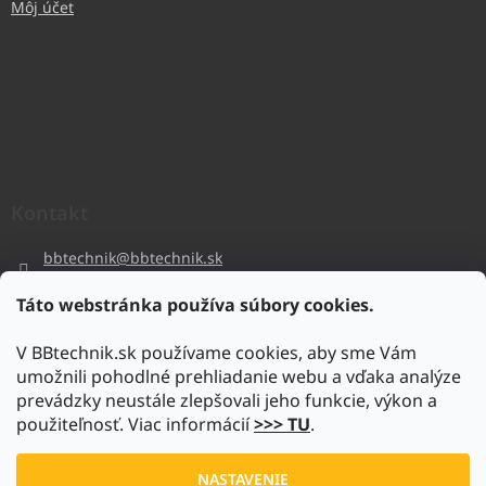
Môj účet
Kontakt
bbtechnik
@
bbtechnik.sk
+421 484 728 444
Táto webstránka používa súbory cookies.
BB-TECHNIK s.r.o
V BBtechnik.sk používame cookies, aby sme Vám
bbtechnik
umožnili pohodlné prehliadanie webu a vďaka analýze
https://www.youtube.com/@bb-techniks.r.o.7746
prevádzky neustále zlepšovali jeho funkcie, výkon a
použiteľnosť. Viac informácií
>>> TU
.
Vytvoril Shoptet
NASTAVENIE