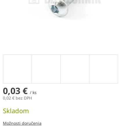
0,03 €
/ ks
0,02 € bez DPH
Jednotková
Skladom
cena:
Možnosti doručenia