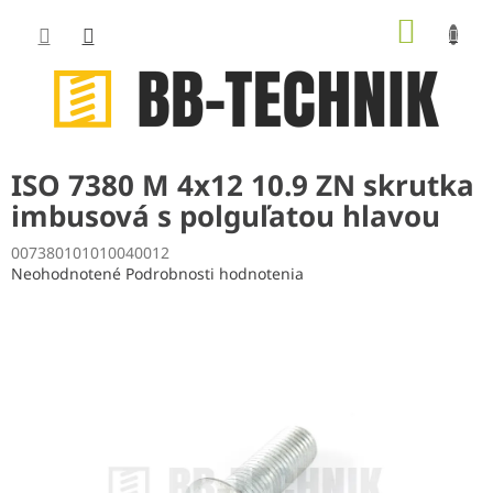
Prejsť
NÁKUP
na
obsah
KOŠÍK
ISO 7380 M 4x12 10.9 ZN skrutka
imbusová s polguľatou hlavou
007380101010040012
Priemerné
Neohodnotené
Podrobnosti hodnotenia
hodnotenie
produktu
je
0,0
z
5
hviezdičiek.