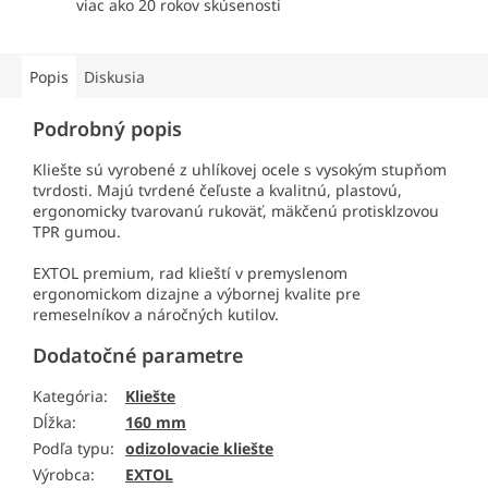
viac ako 20 rokov skúsenosti
Popis
Diskusia
Podrobný popis
Kliešte sú vyrobené z uhlíkovej ocele s vysokým stupňom
tvrdosti. Majú tvrdené čeľuste a kvalitnú, plastovú,
ergonomicky tvarovanú rukoväť, mäkčenú protisklzovou
TPR gumou.
EXTOL premium, rad klieští v premyslenom
ergonomickom dizajne a výbornej kvalite pre
remeselníkov a náročných kutilov.
Dodatočné parametre
Kategória
:
Kliešte
Dĺžka
:
160 mm
Podľa typu
:
odizolovacie kliešte
Výrobca
:
EXTOL