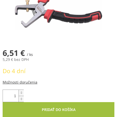
6,51 €
/ ks
5,29 € bez DPH
Jednotková
Do 4 dní
cena:
Možnosti doručenia
PRIDAŤ DO KOŠÍKA