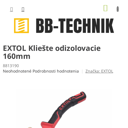
Prejsť
NÁKUP
na
obsah
KOŠÍK
EXTOL Kliešte odizolovacie
160mm
8813190
Priemerné
Neohodnotené
Podrobnosti hodnotenia
Značka:
EXTOL
hodnotenie
produktu
je
0,0
z
5
hviezdičiek.