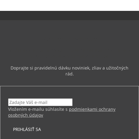
Z
á
p
ä
Odoberať newsletter
t
i
Vložte svoj e-mail a my Vám budeme zasielať informácie o
e
nových produktoch na našom e-shope.
Email
Vložením e-mailu súhlasíte s
podmienkami ochrany
osobných údajov
PRIHLÁSIŤ SA