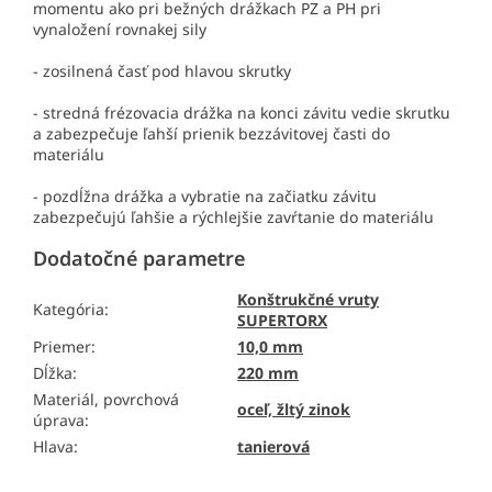
momentu ako pri bežných drážkach PZ a PH pri
vynaložení rovnakej sily
- zosilnená časť pod hlavou skrutky
- stredná frézovacia drážka na konci závitu vedie skrutku
a zabezpečuje ľahší prienik bezzávitovej časti do
materiálu
- pozdĺžna drážka a vybratie na začiatku závitu
zabezpečujú ľahšie a rýchlejšie zavŕtanie do materiálu
Dodatočné parametre
Konštrukčné vruty
Kategória
:
SUPERTORX
Priemer
:
10,0 mm
Dĺžka
:
220 mm
Materiál, povrchová
oceľ, žltý zinok
úprava
:
Hlava
:
tanierová