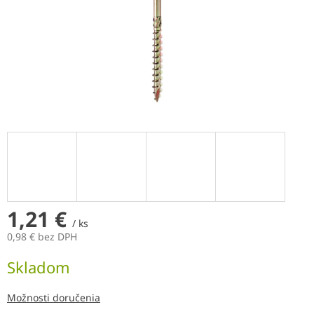
1,21 €
/ ks
0,98 € bez DPH
Jednotková
Skladom
cena:
Možnosti doručenia