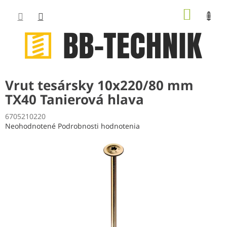
Prejsť
NÁKUP
na
obsah
KOŠÍK
Vrut tesársky 10x220/80 mm
TX40 Tanierová hlava
6705210220
Priemerné
Neohodnotené
Podrobnosti hodnotenia
hodnotenie
produktu
je
0,0
z
5
hviezdičiek.