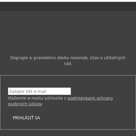
Z
á
p
ä
Odoberať newsletter
t
i
Vložte svoj e-mail a my Vám budeme zasielať informácie o
e
nových produktoch na našom e-shope.
Email
Vložením e-mailu súhlasíte s
podmienkami ochrany
osobných údajov
PRIHLÁSIŤ SA