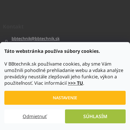
Kontakt
bbtechnik
@
bbtechnik.sk
+421 484 728 444
Táto webstránka používa súbory cookies.
BB-TECHNIK s.r.o
V BBtechnik.sk používame cookies, aby sme Vám
bbtechnik
umožnili pohodlné prehliadanie webu a vďaka analýze
https://www.youtube.com/@bb-techniks.r.o.7746
prevádzky neustále zlepšovali jeho funkcie, výkon a
použiteľnosť. Viac informácií
>>> TU
.
Vytvoril Shoptet
NASTAVENIE
Copyright 2026
www.bbtechnik.sk
. Všetky práva vyhradené.
Odmietnuť
SÚHLASÍM
Upraviť nastavenie cookies