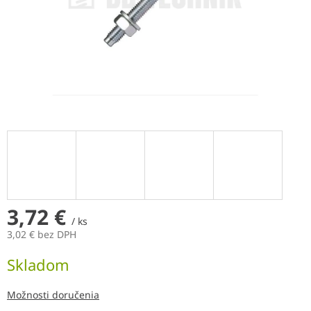
3,72 €
/ ks
3,02 € bez DPH
Jednotková
Skladom
cena:
Možnosti doručenia