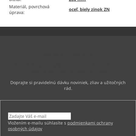
Materiál, povrchová
oceľ, biely zinok ZN
úprava
:
Z
á
p
ä
Odoberať newsletter
t
i
Vložte svoj e-mail a my Vám budeme zasielať informácie o
e
nových produktoch na našom e-shope.
Email
Vložením e-mailu súhlasíte s
podmienkami ochrany
osobných údajov