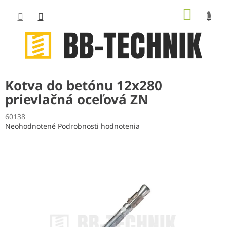
Prejsť
NÁKUP
na
obsah
KOŠÍK
Kotva do betónu 12x280
prievlačná oceľová ZN
60138
Priemerné
Neohodnotené
Podrobnosti hodnotenia
hodnotenie
produktu
je
0,0
z
5
hviezdičiek.