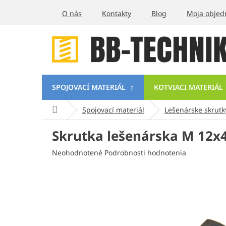
Prejsť
O nás
Kontakty
Blog
Moja objed
na
obsah
SPOJOVACÍ MATERIÁL
KOTVIACI MATERIÁL
Domov
Spojovací materiál
Lešenárske skrutk
Skrutka lešenárska M 12x4
Priemerné
Neohodnotené
Podrobnosti hodnotenia
hodnotenie
produktu
je
0,0
z
5
hviezdičiek.