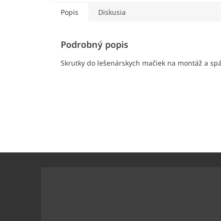
Popis
Diskusia
Podrobný popis
Skrutky do lešenárskych mačiek na montáž a spá
Z
á
p
ä
t
Odoberať newslet
i