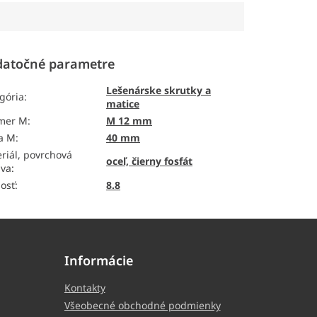
atočné parametre
Lešenárske skrutky a
gória
:
matice
emer M
:
M 12 mm
a M
:
40 mm
riál, povrchová
oceľ, čierny fosfát
ava
:
osť
:
8.8
Informácie
Kontakty
Všeobecné obchodné podmienky