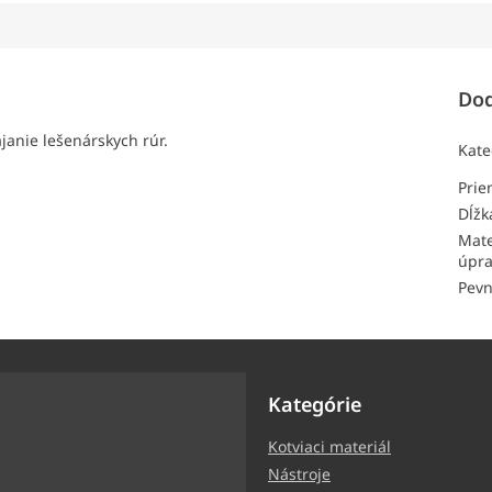
Dod
janie lešenárskych rúr.
Kate
Pri
Dĺžk
Mate
úpr
Pevn
Kategórie
Kotviaci materiál
ter
Nástroje