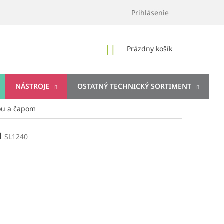
Prihlásenie
NÁKUPNÝ
Prázdny košík
KOŠÍK
NÁSTROJE
OSTATNÝ TECHNICKÝ SORTIMENT
vou a čapom
m
SL1240