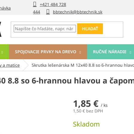
+421 484 728
návka
444
bbtechnik@bbtechnik.sk
HĽADAŤ
SPOJOVACIE PRVKY NA DREVO
RUČNÉ NÁRADIE
y a matice
Skrutka lešenárska M 12x40 8.8 so 6-hrannou hla
0 8.8 so 6-hrannou hlavou a čapo
1,85 €
/ ks
1,50 € bez DPH
Jednotková
Skladom
cena: