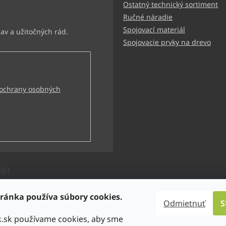
ormácie o nových produktoch
Ostatný technický sortiment
Ručné náradie
Spojovací materiál
Spojovacie prvky na drevo
ochrany osobných
akt
technik
@
bbtechnik.sk
ránka používa súbory cookies.
Odmietnuť
S
21 484 728 444
k.sk používame cookies, aby sme
-TECHNIK s.r.o