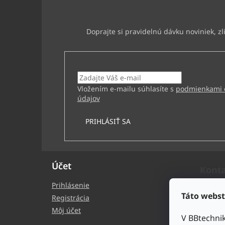
e
Vložte svoj e-mail a my Vám budeme zasielať inf
na našom e-shope.
Email
Vložením e-mailu súhlasíte s
podmienkami 
údajov
PRIHLÁSIŤ SA
Účet
Kont
Prihlásenie
bb
Táto webst
Registrácia
+4
Môj účet
V BBtechni
BB