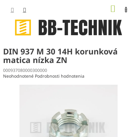
Prejsť
NÁKUP
na
obsah
KOŠÍK
DIN 937 M 30 14H korunková
matica nízka ZN
000937080000300000
Priemerné
Neohodnotené
Podrobnosti hodnotenia
hodnotenie
produktu
je
0,0
z
5
hviezdičiek.