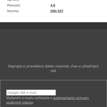
Pevnosť
:
4.8
Norma
:
DIN 937
Z
á
p
ä
Odoberať newsletter
t
i
Vložte svoj e-mail a my Vám budeme zasielať informácie o
e
nových produktoch na našom e-shope.
Email
Vložením e-mailu súhlasíte s
podmienkami ochrany
osobných údajov