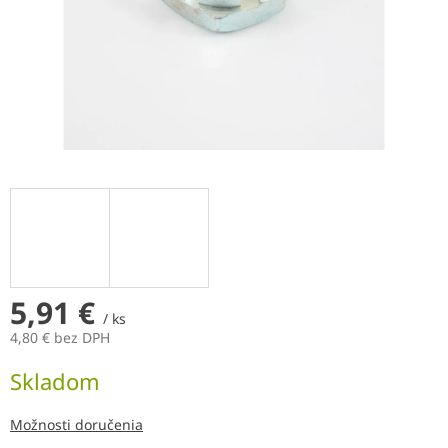
5,91 €
/ ks
4,80 € bez DPH
Jednotková
Skladom
cena:
Možnosti doručenia