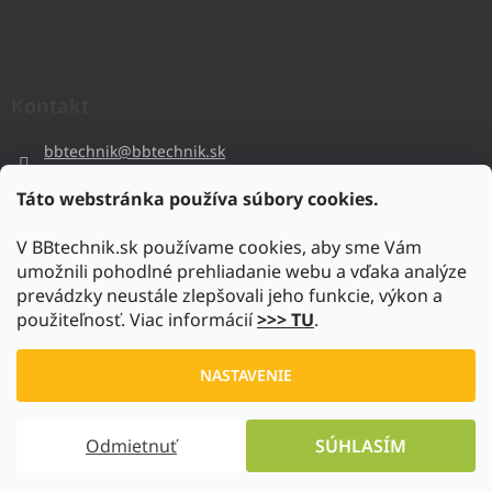
Kontakt
bbtechnik
@
bbtechnik.sk
+421 484 728 444
Táto webstránka používa súbory cookies.
BB-TECHNIK s.r.o
V BBtechnik.sk používame cookies, aby sme Vám
bbtechnik
umožnili pohodlné prehliadanie webu a vďaka analýze
https://www.youtube.com/@bb-techniks.r.o.7746
prevádzky neustále zlepšovali jeho funkcie, výkon a
použiteľnosť. Viac informácií
>>> TU
.
Vytvoril Shoptet
NASTAVENIE
Copyright 2026
www.bbtechnik.sk
. Všetky práva vyhradené.
Odmietnuť
SÚHLASÍM
Upraviť nastavenie cookies