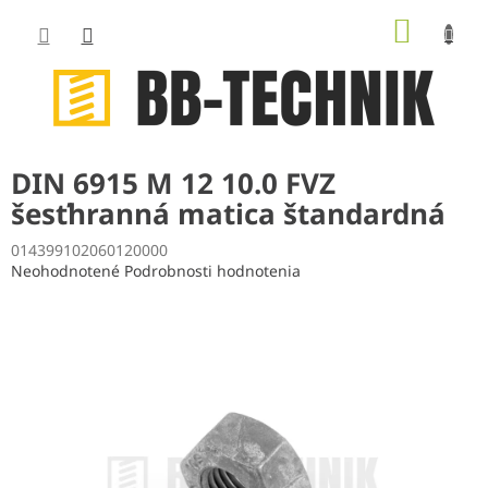
Prejsť
NÁKUP
na
obsah
KOŠÍK
DIN 6915 M 12 10.0 FVZ
šesťhranná matica štandardná
014399102060120000
Priemerné
Neohodnotené
Podrobnosti hodnotenia
hodnotenie
produktu
je
0,0
z
5
hviezdičiek.