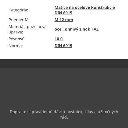
Matice na oceľové konštrukcie
Kategória
:
DIN 6915
Priemer M
:
M 12 mm
Materiál, povrchová
oceľ, ohnivý zinok FVZ
úprava
:
Pevnosť
:
10.0
Norma
:
DIN 6915
Z
á
p
ä
Odoberať newsletter
t
i
Vložte svoj e-mail a my Vám budeme zasielať informácie o
e
nových produktoch na našom e-shope.