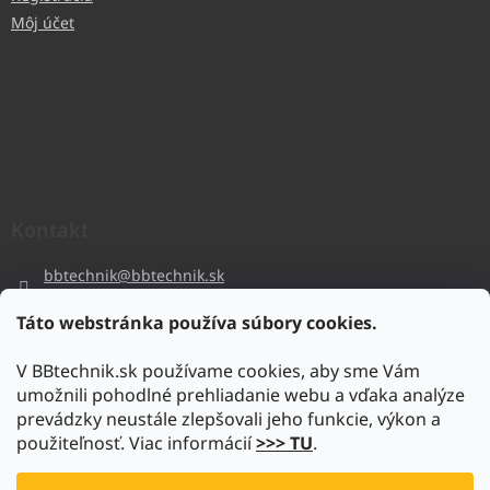
Môj účet
Kontakt
bbtechnik
@
bbtechnik.sk
+421 484 728 444
Táto webstránka používa súbory cookies.
BB-TECHNIK s.r.o
V BBtechnik.sk používame cookies, aby sme Vám
bbtechnik
umožnili pohodlné prehliadanie webu a vďaka analýze
https://www.youtube.com/@bb-techniks.r.o.7746
prevádzky neustále zlepšovali jeho funkcie, výkon a
použiteľnosť. Viac informácií
>>> TU
.
Vytvoril Shoptet