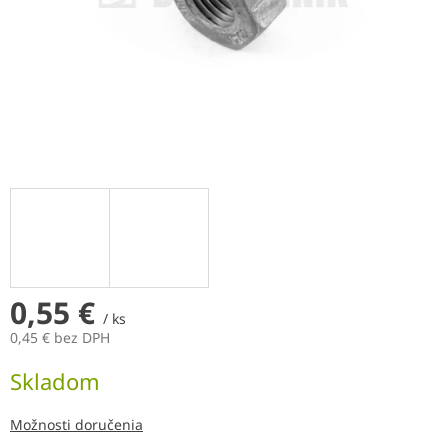
0,55 €
/ ks
0,45 € bez DPH
Jednotková
Skladom
cena:
Možnosti doručenia