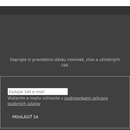
Z
á
p
ä
Odoberať newsletter
t
i
Vložte svoj e-mail a my Vám budeme zasielať informácie o
e
nových produktoch na našom e-shope.
Email
Vložením e-mailu súhlasíte s
podmienkami ochrany
osobných údajov
PRIHLÁSIŤ SA