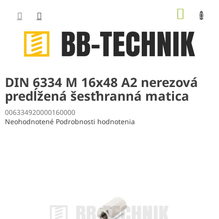
Prejsť
NÁKUP
na
obsah
KOŠÍK
DIN 6334 M 16x48 A2 nerezová
predĺžená šesťhranná matica
006334920000160000
Priemerné
Neohodnotené
Podrobnosti hodnotenia
hodnotenie
produktu
je
0,0
z
5
hviezdičiek.