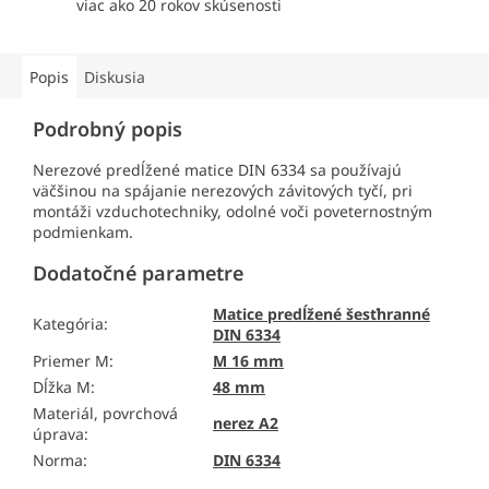
viac ako 20 rokov skúsenosti
Popis
Diskusia
Podrobný popis
Nerezové predĺžené matice DIN 6334 sa používajú
väčšinou na spájanie nerezových závitových tyčí, pri
montáži vzduchotechniky, odolné voči poveternostným
podmienkam.
Dodatočné parametre
Matice predĺžené šesťhranné
Kategória
:
DIN 6334
Priemer M
:
M 16 mm
Dĺžka M
:
48 mm
Materiál, povrchová
nerez A2
úprava
:
Norma
:
DIN 6334