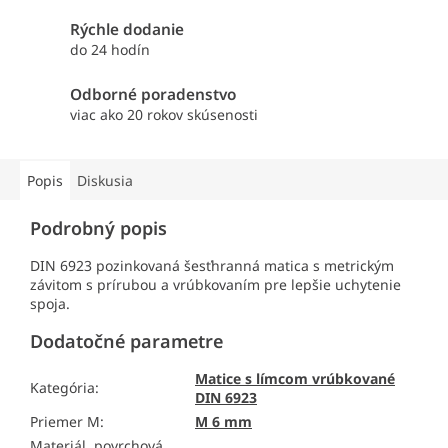
Rýchle dodanie
do 24 hodín
Odborné poradenstvo
viac ako 20 rokov skúsenosti
Popis
Diskusia
Podrobný popis
DIN 6923 pozinkovaná šesťhranná matica s metrickým
závitom s prírubou a vrúbkovaním pre lepšie uchytenie
spoja.
Dodatočné parametre
Matice s límcom vrúbkované
Kategória
:
DIN 6923
Priemer M
:
M 6 mm
Materiál, povrchová