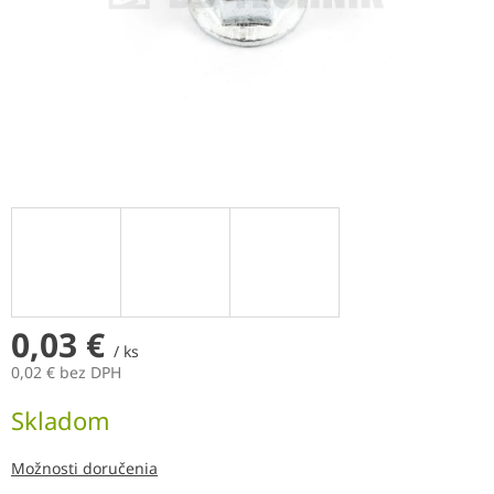
0,03 €
/ ks
0,02 € bez DPH
Jednotková
Skladom
cena:
Možnosti doručenia