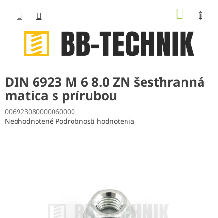
Prejsť
NÁKUP
na
obsah
KOŠÍK
DIN 6923 M 6 8.0 ZN šesťhranná
matica s prírubou
006923080000060000
Priemerné
Neohodnotené
Podrobnosti hodnotenia
hodnotenie
produktu
je
0,0
z
5
hviezdičiek.