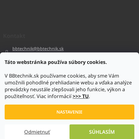
Kontakt
bbtechnik
@
bbtechnik.sk
+421 484 728 444
Táto webstránka používa súbory cookies.
BB-TECHNIK s.r.o
V BBtechnik.sk používame cookies, aby sme Vám
bbtechnik
umožnili pohodlné prehliadanie webu a vďaka analýze
https://www.youtube.com/@bb-techniks.r.o.7746
prevádzky neustále zlepšovali jeho funkcie, výkon a
použiteľnosť. Viac informácií
>>> TU
.
Vytvoril Shoptet
NASTAVENIE
Copyright 2026
www.bbtechnik.sk
. Všetky práva vyhradené.
Odmietnuť
SÚHLASÍM
Upraviť nastavenie cookies