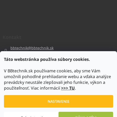
Kontakt
bbtechnik
@
bbtechnik.sk
+421 484 728 444
Táto webstránka používa súbory cookies.
BB-TECHNIK s.r.o
V BBtechnik.sk používame cookies, aby sme Vám
bbtechnik
umožnili pohodlné prehliadanie webu a vďaka analýze
https://www.youtube.com/@bb-techniks.r.o.7746
prevádzky neustále zlepšovali jeho funkcie, výkon a
použiteľnosť. Viac informácií
>>> TU
.
Vytvoril Shoptet
NASTAVENIE
Copyright 2026
www.bbtechnik.sk
. Všetky práva vyhradené.