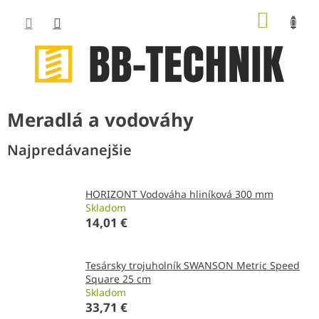
Prejsť
NÁKUP
na
obsah
KOŠÍK
Meradlá a vodováhy
Najpredávanejšie
HORIZONT Vodováha hliníková 300 mm
Skladom
14,01 €
Tesársky trojuholník SWANSON Metric Speed
Square 25 cm
Skladom
33,71 €