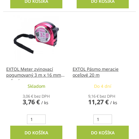
DO KOŠÍKA
DO KOŠÍKA
EXTOL Meter zvinovací
EXTOL Pásmo meracie
pogumovaný 3 m x 16 mm
oceľové 20 m
ružový
Skladom
Do 4 dní
3,06 € bez DPH
9,16 € bez DPH
3,76 €
11,27 €
/ ks
/ ks
DO KOŠÍKA
DO KOŠÍKA