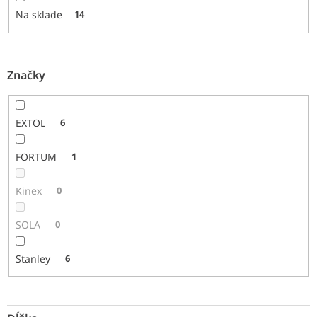
o
Na sklade
14
v
Značky
EXTOL
6
FORTUM
1
Kinex
0
SOLA
0
Stanley
6