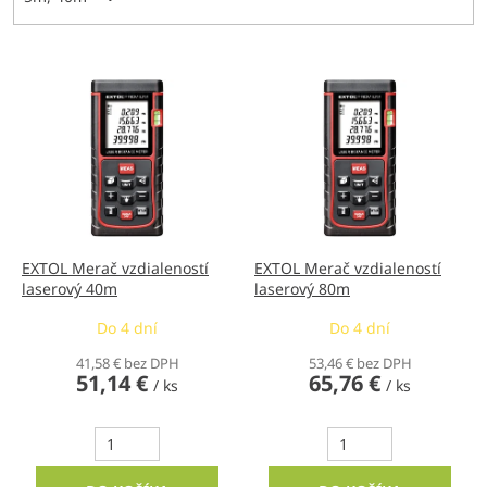
V
ý
p
i
s
p
r
o
d
EXTOL Merač vzdialeností
EXTOL Merač vzdialeností
laserový 40m
laserový 80m
u
k
Do 4 dní
Do 4 dní
t
o
41,58 € bez DPH
53,46 € bez DPH
51,14 €
65,76 €
v
/ ks
/ ks