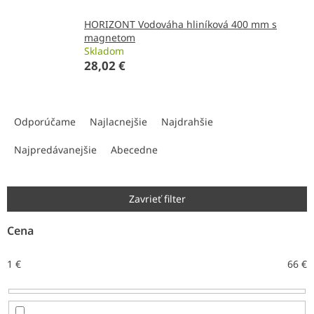
HORIZONT Vodováha hliníková 400 mm s
magnetom
Skladom
28,02 €
R
a
Odporúčame
Najlacnejšie
Najdrahšie
d
e
Najpredávanejšie
Abecedne
n
i
e
Zavrieť filter
p
r
Cena
o
d
1
€
66
€
u
k
t