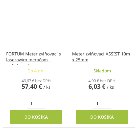
FORTUM Meter zviňovací s
Meter zviňovací ASSIST 10m
laserovým meračom
x 25mm
vzdialenosti
Do 4 dní
Skladom
46,67 € bez DPH
4,90 € bez DPH
57,40 €
6,03 €
/ ks
/ ks
DO KOŠÍKA
DO KOŠÍKA