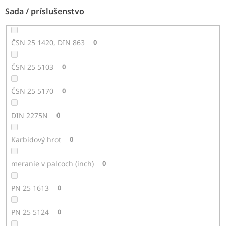
Sada / príslušenstvo
ČSN 25 1420, DIN 863
0
ČSN 25 5103
0
ČSN 25 5170
0
DIN 2275N
0
Karbidový hrot
0
meranie v palcoch (inch)
0
PN 25 1613
0
PN 25 5124
0