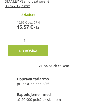
STANLEY Pásmo uzatvorené
30 m x 12,7 mm
Skladom
12,66 € bez DPH
15,57 €
/ ks
DO KOŠÍKA
21
položiek celkom
O
v
l
Doprava zadarmo
á
pri nákupe nad 50 €
d
a
Expedujeme ihneď
c
i
až 20 000 položiek skladom
e