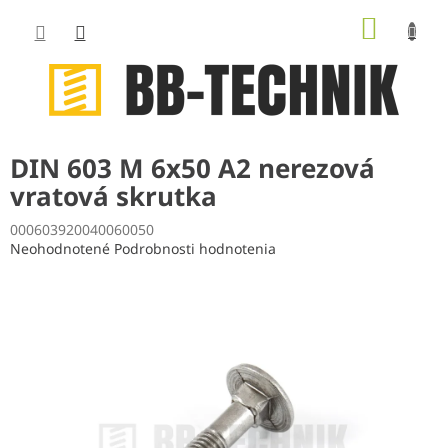
Prejsť
NÁKUP
na
obsah
KOŠÍK
DIN 603 M 6x50 A2 nerezová
vratová skrutka
000603920040060050
Priemerné
Neohodnotené
Podrobnosti hodnotenia
hodnotenie
produktu
je
0,0
z
5
hviezdičiek.