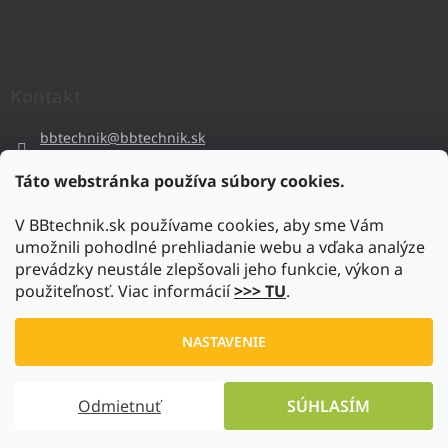
Kontakt
bbtechnik
@
bbtechnik.sk
+421 484 728 444
Táto webstránka používa súbory cookies.
BB-TECHNIK s.r.o
V BBtechnik.sk používame cookies, aby sme Vám
bbtechnik
umožnili pohodlné prehliadanie webu a vďaka analýze
https://www.youtube.com/@bb-techniks.r.o.7746
prevádzky neustále zlepšovali jeho funkcie, výkon a
použiteľnosť. Viac informácií
>>> TU
.
Vytvoril Shoptet
NASTAVENIE
Copyright 2026
www.bbtechnik.sk
. Všetky práva vyhradené.
Odmietnuť
SÚHLASÍM
Upraviť nastavenie cookies