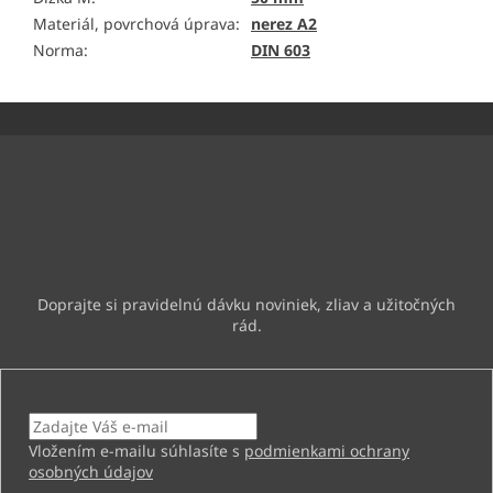
Materiál, povrchová úprava
:
nerez A2
Norma
:
DIN 603
Z
á
p
ä
Odoberať newsletter
t
i
Vložte svoj e-mail a my Vám budeme zasielať informácie o
e
nových produktoch na našom e-shope.
Email
Vložením e-mailu súhlasíte s
podmienkami ochrany
osobných údajov