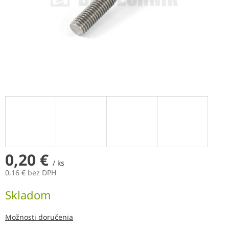
0,20 €
/ ks
0,16 € bez DPH
Jednotková
Skladom
cena:
Možnosti doručenia