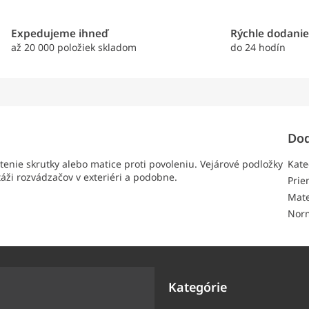
Expedujeme ihneď
Rýchle dodani
až 20 000 položiek skladom
do 24 hodín
Dod
tenie skrutky alebo matice proti povoleniu. Vejárové podložky
Kate
áži rozvádzačov v exteriéri a podobne.
Pri
Mate
Nor
Kategórie