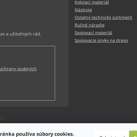
Kotviaci materiál
ter
Nástroje
ormácie o nových produktoch
Ostatný technický sortiment
Ručné náradie
Spojovací materiál
Spojovacie prvky na drevo
ochrany osobných
akt
technik
@
bbtechnik.sk
ránka používa súbory cookies.