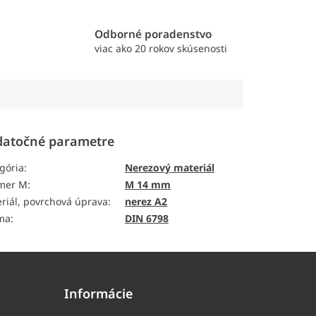
e
Odborné poradenstvo
viac ako 20 rokov skúsenosti
atočné parametre
gória
:
Nerezový materiál
emer M
:
M 14 mm
riál, povrchová úprava
:
nerez A2
ma
:
DIN 6798
Informácie