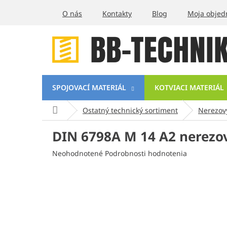
Prejsť
O nás
Kontakty
Blog
Moja objed
na
obsah
SPOJOVACÍ MATERIÁL
KOTVIACI MATERIÁL
Domov
Ostatný technický sortiment
Nerezov
DIN 6798A M 14 A2 nerezo
Priemerné
Neohodnotené
Podrobnosti hodnotenia
hodnotenie
produktu
je
0,0
z
5
hviezdičiek.