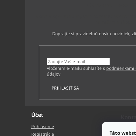
t
Odoberať newslet
i
e
Vložte svoj e-mail a my Vám budeme zasielať inf
na našom e-shope.
Email
Vložením e-mailu súhlasíte s
podmienkami 
údajov
PRIHLÁSIŤ SA
Účet
Kont
Prihlásenie
bb
Táto webst
Registrácia