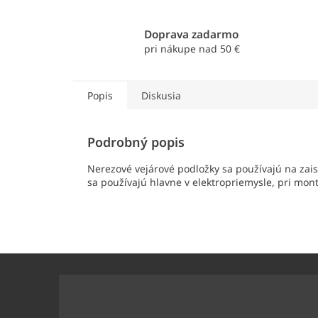
Doprava zadarmo
pri nákupe nad 50 €
Popis
Diskusia
Podrobný popis
Nerezové vejárové podložky sa používajú na zais
sa používajú hlavne v elektropriemysle, pri mont
Z
á
p
ä