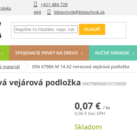
+421 484 728
návka
444
bbtechnik@bbtechnik.sk
HĽADAŤ
SPOJOVACIE PRVKY NA DREVO
RUČNÉ NÁRADIE
ý materiál
DIN 6798A M 14 A2 nerezová vejárová podložka
vá vejárová podložka
006798960010150000
0,07 €
/ ks
0,06 € bez DPH
Jednotková
Skladom
cena: