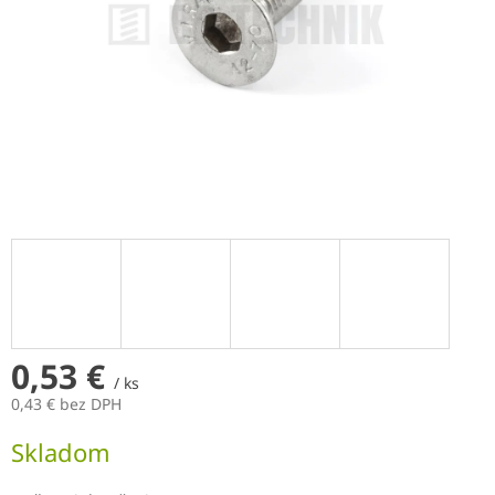
0,53 €
/ ks
0,43 € bez DPH
Jednotková
Skladom
cena: