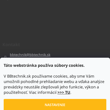
Kontakt
bbtechnik
@
bbtechnik.sk
+421 484 728 444
Táto webstránka používa súbory cookies.
BB-TECHNIK s.r.o
V BBtechnik.sk používame cookies, aby sme Vám
bbtechnik
umožnili pohodlné prehliadanie webu a vďaka analýze
https://www.youtube.com/@bb-techniks.r.o.7746
prevádzky neustále zlepšovali jeho funkcie, výkon a
použiteľnosť. Viac informácií
>>> TU
.
Vytvoril Shoptet
NASTAVENIE