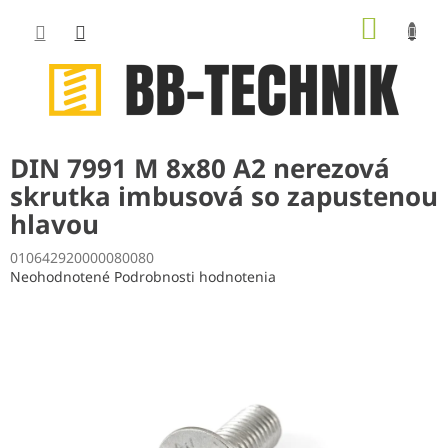
Prejsť
NÁKUP
na
obsah
KOŠÍK
DIN 7991 M 8x80 A2 nerezová
skrutka imbusová so zapustenou
hlavou
010642920000080080
Priemerné
Neohodnotené
Podrobnosti hodnotenia
hodnotenie
produktu
je
0,0
z
5
hviezdičiek.