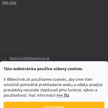
Môj účet
Kontakt
bbtechnik
@
bbtechnik.sk
+421 484 728 444
Táto webstránka používa súbory cookies.
BB-TECHNIK s.r.o
V BBtechnik.sk používame cookies, aby sme Vám
bbtechnik
umožnili pohodlné prehliadanie webu a vďaka analýze
https://www.youtube.com/@bb-techniks.r.o.7746
prevádzky neustále zlepšovali jeho funkcie, výkon a
použiteľnosť. Viac informácií
>>> TU
.
Vytvoril Shoptet
NASTAVENIE