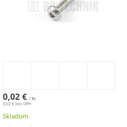
0,02 €
/ ks
0,02 € bez DPH
Jednotková
Skladom
cena: