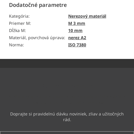
Dodatočné parametre
Kategória
:
Nerezový materiál
Priemer M
:
M 3 mm
Dĺžka M
:
10 mm
Materiál, povrchová úprava
:
nerez A2
Norma
:
ISO 7380
Z
á
p
ä
Odoberať newsletter
t
i
Vložte svoj e-mail a my Vám budeme zasielať informácie o
e
nových produktoch na našom e-shope.