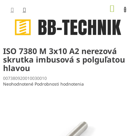
Prejsť
NÁKUP
na
obsah
KOŠÍK
ISO 7380 M 3x10 A2 nerezová
skrutka imbusová s polguľatou
hlavou
007380920010030010
Priemerné
Neohodnotené
Podrobnosti hodnotenia
hodnotenie
produktu
je
0,0
z
5
hviezdičiek.