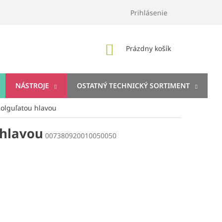
Prihlásenie
NÁKUPNÝ
Prázdny košík
KOŠÍK
NÁSTROJE
OSTATNÝ TECHNICKÝ SORTIMENT
olguľatou hlavou
 hlavou
007380920010050050