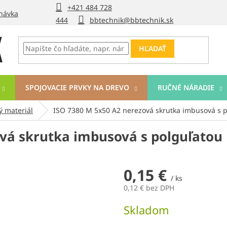
+421 484 728
návka
444
bbtechnik@bbtechnik.sk
HĽADAŤ
SPOJOVACIE PRVKY NA DREVO
RUČNÉ NÁRADIE
ý materiál
ISO 7380 M 5x50 A2 nerezová skrutka imbusová s p
vá skrutka imbusová s polguľatou
0,15 €
/ ks
0,12 € bez DPH
Jednotková
Skladom
cena: