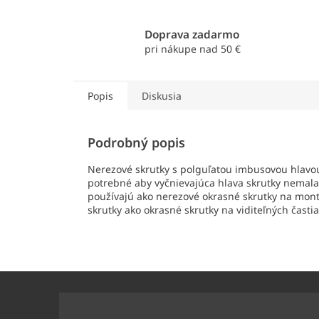
Doprava zadarmo
pri nákupe nad 50 €
Popis
Diskusia
Podrobný popis
Nerezové skrutky s polguľatou imbusovou hlavou
potrebné aby vyčnievajúca hlava skrutky nemala 
používajú ako nerezové okrasné skrutky na montá
skrutky ako okrasné skrutky na viditeľných časti
Z
á
p