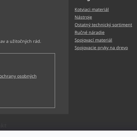
Kotviaci materiál
ter
Nástroje
ormácie o nových produktoch
Ostatný technický sortiment
Ručné náradie
Spojovací materiál
Spojovacie prvky na drevo
ochrany osobných
akt