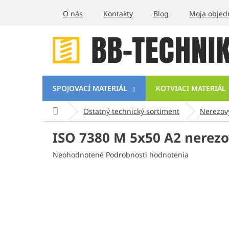
Prejsť
O nás
Kontakty
Blog
Moja objed
na
obsah
SPOJOVACÍ MATERIÁL
KOTVIACI MATERIÁL
Domov
Ostatný technický sortiment
Nerezov
ISO 7380 M 5x50 A2 nerezo
Priemerné
Neohodnotené
Podrobnosti hodnotenia
hodnotenie
produktu
je
0,0
z
5
hviezdičiek.