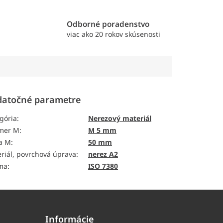
e
Odborné poradenstvo
viac ako 20 rokov skúsenosti
atočné parametre
gória
:
Nerezový materiál
emer M
:
M 5 mm
a M
:
50 mm
riál, povrchová úprava
:
nerez A2
ma
:
ISO 7380
Informácie