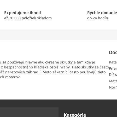
Expedujeme ihneď
Rýchle dodani
až 20 000 položiek skladom
do 24 hodín
Dod
 sa používajú hlavne ako okrasné skrutky a tam kde je
Kate
z bezpečnostného hľadiska ostré hrany. Tieto skrutky sa často
Pri
ž nerezových zábradlí. Moto zákazníci často používajú tieto
Dĺžk
ach motorov.
Mate
Nor
Kategórie