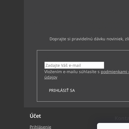
ä
t
Odoberať newslet
i
e
Vložte svoj e-mail a my Vám budeme zasielať inf
na našom e-shope.
Email
Vložením e-mailu súhlasíte s
podmienkami 
údajov
PRIHLÁSIŤ SA
Účet
Kont
Prihlásenie