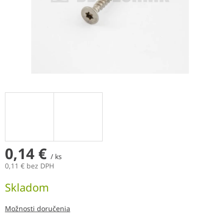
0,14 €
/ ks
0,11 € bez DPH
Jednotková
Skladom
cena:
Možnosti doručenia