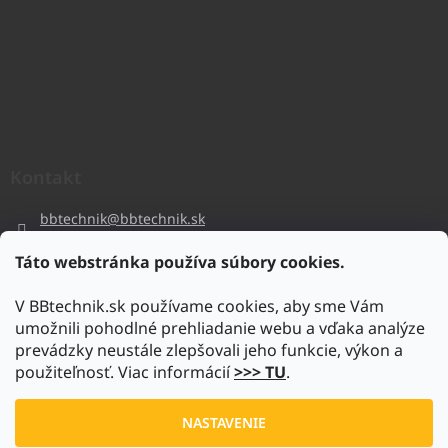
Kontakt
bbtechnik
@
bbtechnik.sk
+421 484 728 444
Táto webstránka používa súbory cookies.
BB-TECHNIK s.r.o
V BBtechnik.sk používame cookies, aby sme Vám
bbtechnik
umožnili pohodlné prehliadanie webu a vďaka analýze
https://www.youtube.com/@bb-techniks.r.o.7746
prevádzky neustále zlepšovali jeho funkcie, výkon a
použiteľnosť. Viac informácií
>>> TU
.
Vytvoril Shoptet
NASTAVENIE