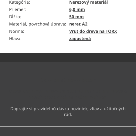
Kategória
:
Nerezový materiál
Priemer
:
6,0 mm
Dĺžka
:
50 mm
Materiál, povrchová úprava
:
nerez A2
Norma
:
Vrut do dreva na TORX
Hlava
:
zapustená
Z
á
p
ä
Odoberať newsletter
t
i
Vložte svoj e-mail a my Vám budeme zasielať informácie o
e
nových produktoch na našom e-shope.
Email