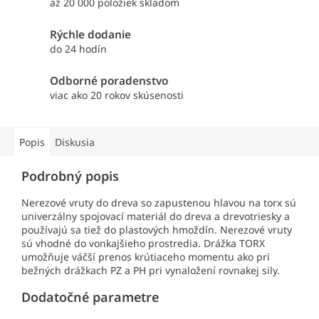
až 20 000 položiek skladom
Rýchle dodanie
do 24 hodín
Odborné poradenstvo
viac ako 20 rokov skúsenosti
Popis
Diskusia
Podrobný popis
Nerezové vruty do dreva so zapustenou hlavou na torx sú
univerzálny spojovací materiál do dreva a drevotriesky a
používajú sa tiež do plastových hmoždín. Nerezové vruty
sú vhodné do vonkajšieho prostredia. Drážka TORX
umožňuje váčší prenos krútiaceho momentu ako pri
bežných drážkach PZ a PH pri vynaložení rovnakej sily.
Dodatočné parametre