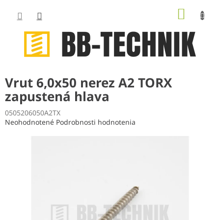
Prejsť
NÁKUP
na
obsah
KOŠÍK
Vrut 6,0x50 nerez A2 TORX
zapustená hlava
0505206050A2TX
Priemerné
Neohodnotené
Podrobnosti hodnotenia
hodnotenie
produktu
je
0,0
z
5
hviezdičiek.