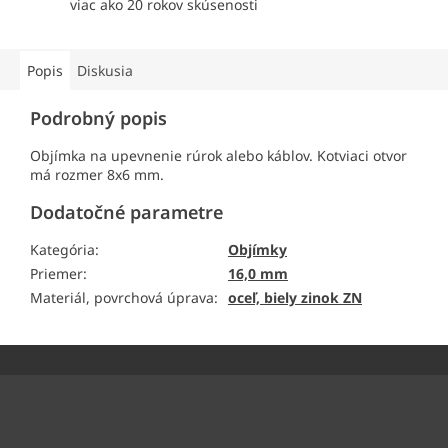
viac ako 20 rokov skúsenosti
Popis
Diskusia
Podrobný popis
Objímka na upevnenie rúrok alebo káblov. Kotviaci otvor
má rozmer 8x6 mm.
Dodatočné parametre
Kategória
:
Objímky
Priemer
:
16,0 mm
Materiál, povrchová úprava
:
oceľ, biely zinok ZN
Z
á
p
ä
Odoberať newsletter
t