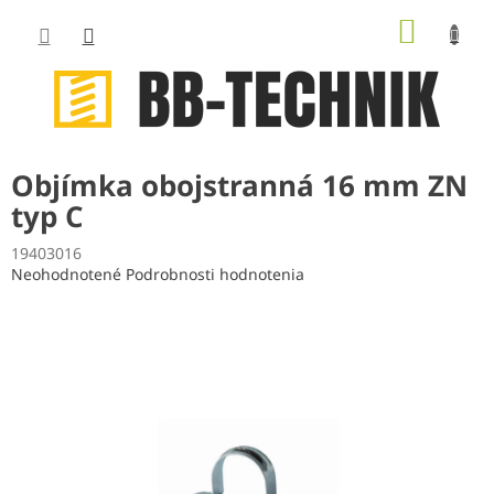
Prejsť
NÁKUP
na
obsah
KOŠÍK
Objímka obojstranná 16 mm ZN
typ C
19403016
Priemerné
Neohodnotené
Podrobnosti hodnotenia
hodnotenie
produktu
je
0,0
z
5
hviezdičiek.