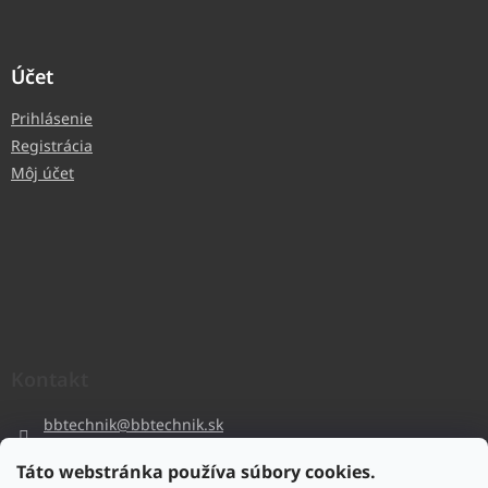
Účet
Prihlásenie
Registrácia
Môj účet
Kontakt
bbtechnik
@
bbtechnik.sk
+421 484 728 444
Táto webstránka používa súbory cookies.
BB-TECHNIK s.r.o