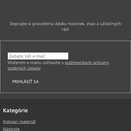
i
Vložte svoj e-mail a my Vám budeme zasielať informácie o
e
nových produktoch na našom e-shope.
Email
Vložením e-mailu súhlasíte s
podmienkami ochrany
osobných údajov
PRIHLÁSIŤ SA
Kategórie
Kotviaci materiál
Nástroje