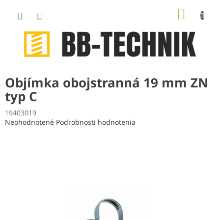
Prejsť
NÁKUP
na
obsah
KOŠÍK
Objímka obojstranná 19 mm ZN
typ C
19403019
Priemerné
Neohodnotené
Podrobnosti hodnotenia
hodnotenie
produktu
je
0,0
z
5
hviezdičiek.