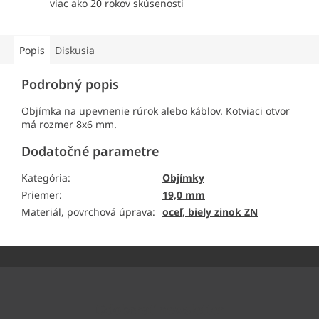
viac ako 20 rokov skúsenosti
Popis
Diskusia
Podrobný popis
Objímka na upevnenie rúrok alebo káblov. Kotviaci otvor
má rozmer 8x6 mm.
Dodatočné parametre
Kategória
:
Objímky
Priemer
:
19,0 mm
Materiál, povrchová úprava
:
oceľ, biely zinok ZN
Z
á
p
ä
Odoberať newsletter
t