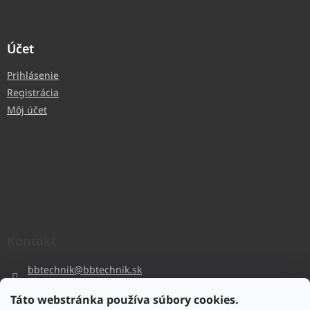
Účet
Prihlásenie
Registrácia
Môj účet
Kontakt
bbtechnik
@
bbtechnik.sk
+421 484 728 444
Táto webstránka používa súbory cookies.
BB-TECHNIK s.r.o