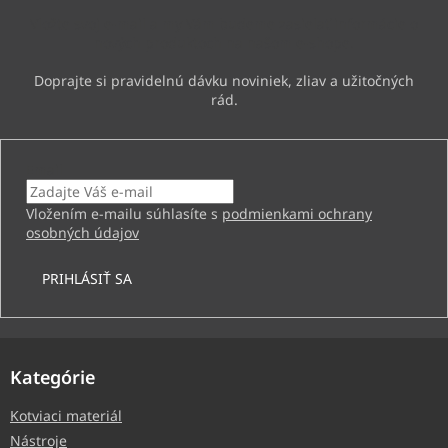
i
Vložte svoj e-mail a my Vám budeme zasielať informácie o
e
nových produktoch na našom e-shope.
Email
Vložením e-mailu súhlasíte s
podmienkami ochrany
osobných údajov
PRIHLÁSIŤ SA
Kategórie
Kotviaci materiál
Nástroje