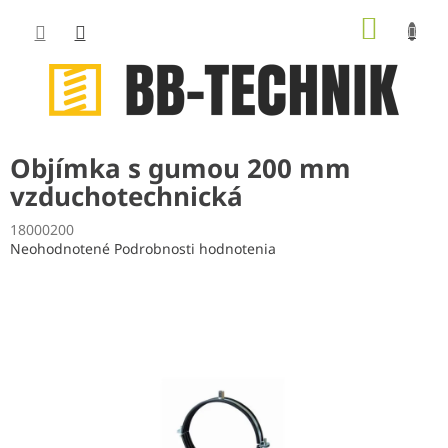
Prejsť
NÁKUP
na
obsah
KOŠÍK
Objímka s gumou 200 mm
vzduchotechnická
18000200
Priemerné
Neohodnotené
Podrobnosti hodnotenia
hodnotenie
produktu
je
0,0
z
5
hviezdičiek.