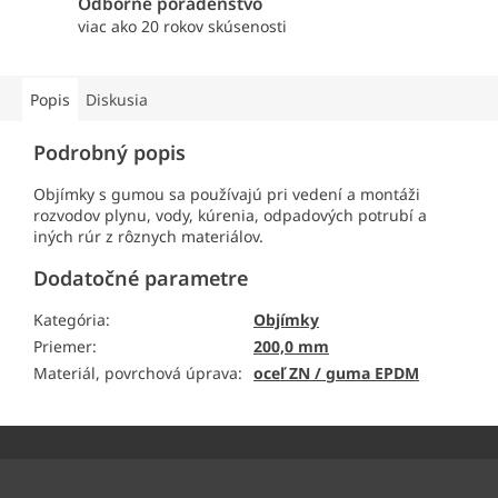
Odborné poradenstvo
viac ako 20 rokov skúsenosti
Popis
Diskusia
Podrobný popis
Objímky s gumou sa používajú pri vedení a montáži
rozvodov plynu, vody, kúrenia, odpadových potrubí a
iných rúr z rôznych materiálov.
Dodatočné parametre
Kategória
:
Objímky
Priemer
:
200,0 mm
Materiál, povrchová úprava
:
oceľ ZN / guma EPDM
Z
á
p