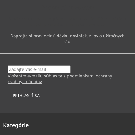
ä
Odoberať newsletter
t
i
Vložte svoj e-mail a my Vám budeme zasielať informácie o
e
nových produktoch na našom e-shope.
Email
Vložením e-mailu súhlasíte s
podmienkami ochrany
osobných údajov
PRIHLÁSIŤ SA
Kategórie