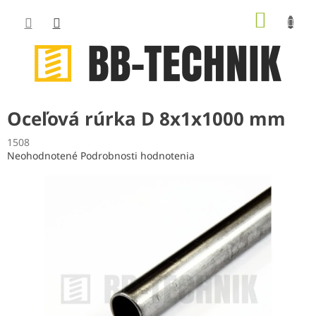
Prejsť
NÁKUP
na
obsah
KOŠÍK
Oceľová rúrka D 8x1x1000 mm
1508
Priemerné
Neohodnotené
Podrobnosti hodnotenia
hodnotenie
produktu
je
0,0
z
5
hviezdičiek.