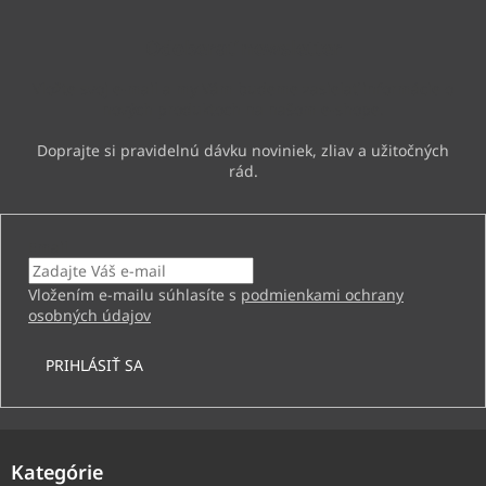
p
ä
Odoberať newsletter
t
i
Vložte svoj e-mail a my Vám budeme zasielať informácie o
e
nových produktoch na našom e-shope.
Email
Vložením e-mailu súhlasíte s
podmienkami ochrany
osobných údajov
PRIHLÁSIŤ SA
Kategórie