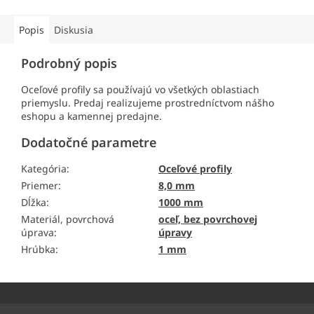
Popis
Diskusia
Podrobný popis
Oceľové profily sa používajú vo všetkých oblastiach
priemyslu. Predaj realizujeme prostredníctvom nášho
eshopu a kamennej predajne.
Dodatočné parametre
Kategória
:
Oceľové profily
Priemer
:
8,0 mm
Dĺžka
:
1000 mm
Materiál, povrchová
oceľ, bez povrchovej
úprava
:
úpravy
Hrúbka
:
1 mm
Z
á