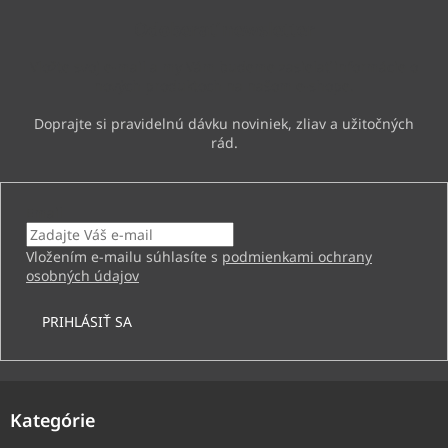
ä
Odoberať newsletter
t
i
Vložte svoj e-mail a my Vám budeme zasielať informácie o
e
nových produktoch na našom e-shope.
Email
Vložením e-mailu súhlasíte s
podmienkami ochrany
osobných údajov
PRIHLÁSIŤ SA
Kategórie