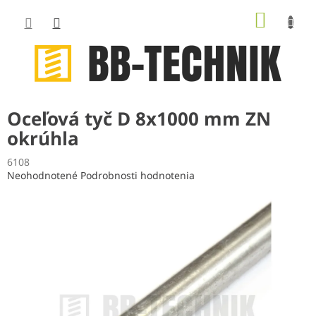
Prejsť
NÁKUP
na
obsah
KOŠÍK
Oceľová tyč D 8x1000 mm ZN
okrúhla
6108
Priemerné
Neohodnotené
Podrobnosti hodnotenia
hodnotenie
produktu
je
0,0
z
5
hviezdičiek.