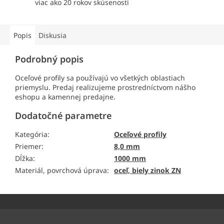
viac ako 20 rokov skúsenosti
Popis
Diskusia
Podrobný popis
Oceľové profily sa používajú vo všetkých oblastiach
priemyslu. Predaj realizujeme prostredníctvom nášho
eshopu a kamennej predajne.
Dodatočné parametre
Kategória
:
Oceľové profily
Priemer
:
8,0 mm
Dĺžka
:
1000 mm
Materiál, povrchová úprava
:
oceľ, biely zinok ZN
Z
á
p