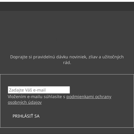
Z
á
p
ä
Odoberať newsletter
t
i
Vložte svoj e-mail a my Vám budeme zasielať informácie o
e
nových produktoch na našom e-shope.
Email
Vložením e-mailu súhlasíte s
podmienkami ochrany
osobných údajov
PRIHLÁSIŤ SA