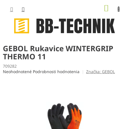
Prejsť
NÁKUP
na
obsah
KOŠÍK
GEBOL Rukavice WINTERGRIP
THERMO 11
709282
Priemerné
Neohodnotené
Podrobnosti hodnotenia
Značka:
GEBOL
hodnotenie
produktu
je
0,0
z
5
hviezdičiek.