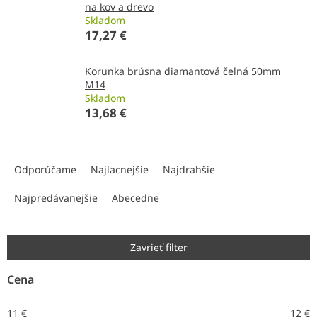
na kov a drevo
Skladom
17,27 €
Korunka brúsna diamantová čelná 50mm
M14
Skladom
13,68 €
R
a
Odporúčame
Najlacnejšie
Najdrahšie
d
e
Najpredávanejšie
Abecedne
n
i
e
Zavrieť filter
p
r
Cena
o
d
11
€
12
€