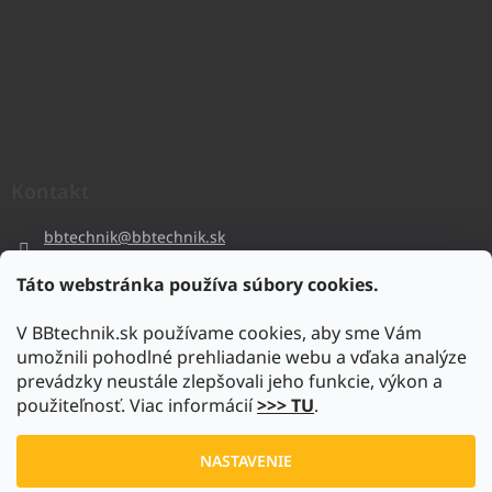
Kontakt
bbtechnik
@
bbtechnik.sk
+421 484 728 444
Táto webstránka používa súbory cookies.
BB-TECHNIK s.r.o
V BBtechnik.sk používame cookies, aby sme Vám
bbtechnik
umožnili pohodlné prehliadanie webu a vďaka analýze
https://www.youtube.com/@bb-techniks.r.o.7746
prevádzky neustále zlepšovali jeho funkcie, výkon a
použiteľnosť. Viac informácií
>>> TU
.
Vytvoril Shoptet
NASTAVENIE