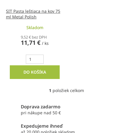
o
d
SIT Pasta leštiaca na kov 75
ml Metal Polish
u
k
Skladom
t
o
9,52 € bez DPH
11,71 €
v
/ ks
DO KOŠÍKA
1
položiek celkom
O
v
l
Doprava zadarmo
á
pri nákupe nad 50 €
d
a
Expedujeme ihneď
c
i
až 20 000 položiek skladom