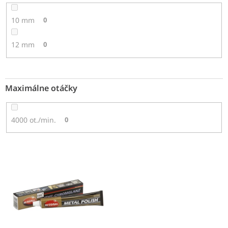
10 mm
0
12 mm
0
Maximálne otáčky
4000 ot./min.
0
V
ý
p
i
s
p
r