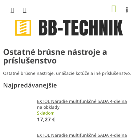
Prejsť
NÁKUP
na
obsah
KOŠÍK
Ostatné brúsne nástroje a
príslušenstvo
Ostatné brúsne nástroje, unášacie kotúče a iné príslušenstvo.
Najpredávanejšie
EXTOL Náradie multifunkčné SADA 4-dielna
na obklady
Skladom
17,27 €
EXTOL Náradie multifunkčné SADA 4-dielna