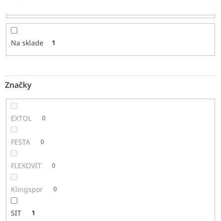
u
k
t
o
Na sklade
1
v
Značky
EXTOL
0
FESTA
0
FLEXOVIT
0
Klingspor
0
SIT
1