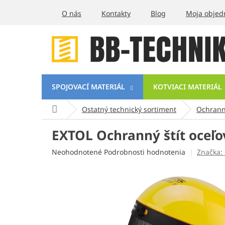
Prejsť
O nás
Kontakty
Blog
Moja objed
na
obsah
SPOJOVACÍ MATERIÁL
KOTVIACI MATERIÁL
Domov
Ostatný technický sortiment
Ochrann
EXTOL Ochranný štít oceľo
Priemerné
Neohodnotené
Podrobnosti hodnotenia
Značka:
hodnotenie
produktu
je
0,0
z
5
hviezdičiek.