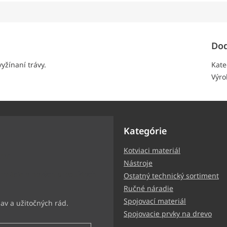
Dod
yžínaní trávy.
Kate
Výro
Kategórie
Kotviaci materiál
ter
Nástroje
ormácie o nových produktoch
Ostatný technický sortiment
Ručné náradie
Spojovací materiál
Spojovacie prvky na drevo