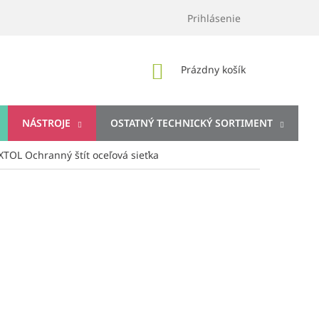
Prihlásenie
NÁKUPNÝ
Prázdny košík
KOŠÍK
NÁSTROJE
OSTATNÝ TECHNICKÝ SORTIMENT
XTOL Ochranný štít oceľová sieťka