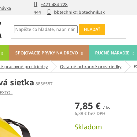
+421 484 728
návka
444
bbtechnik@bbtechnik.sk
HĽADAŤ
SPOJOVACIE PRVKY NA DREVO
RUČNÉ NÁRADIE
é pracovné prostriedky
Ostatné ochranné prostriedky
E
vá sieťka
8856587
EXTOL
7,85 €
/ ks
6,38 € bez DPH
Jednotková
Skladom
cena: