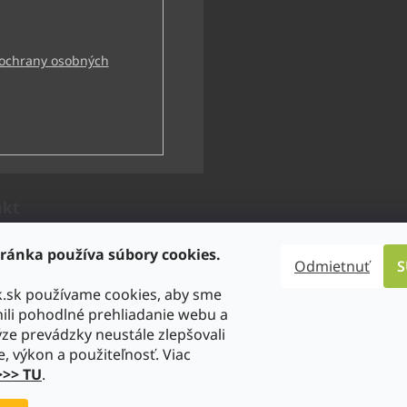
ochrany osobných
akt
technik
@
bbtechnik.sk
ránka používa súbory cookies.
Odmietnuť
S
21 484 728 444
k.sk používame cookies, aby sme
-TECHNIK s.r.o
li pohodlné prehliadanie webu a
technik
ze prevádzky neustále zlepšovali
tps://www.youtube.com/@bb-t
e, výkon a použiteľnosť. Viac
niks.r.o.7746
>>> TU
.