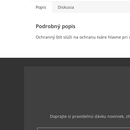
Popis
Diskusia
Podrobný popis
Ochranný štít slúži na ochranu tváre hlavne pri v
Z
á
p
ä
t
Odoberať newslet
i
e
Vložte svoj e-mail a my Vám budeme zasielať inf
na našom e-shope.