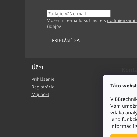
Email
Vložením e-mailu súhlasíte s
podmienkami 
údajov
PRIHLÁSIŤ SA
Účet
Kont
Prihlásenie
bb
Táto webst
Registrácia
+4
Môj účet
V BBtechni
BB
Vám umožni
bb
vďaka analý
ht
jeho funkci
ech
informácií