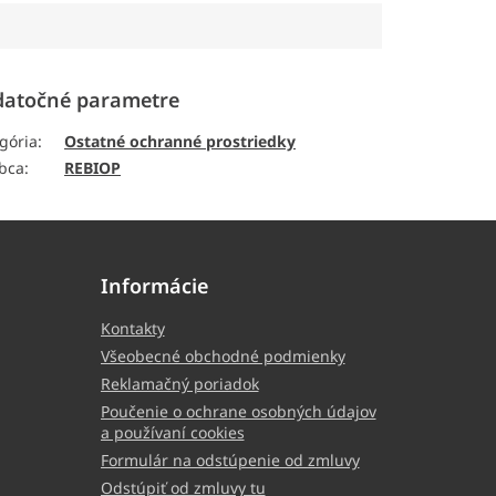
atočné parametre
gória
:
Ostatné ochranné prostriedky
bca
:
REBIOP
Informácie
Kontakty
Všeobecné obchodné podmienky
Reklamačný poriadok
Poučenie o ochrane osobných údajov
a používaní cookies
Formulár na odstúpenie od zmluvy
Odstúpiť od zmluvy tu