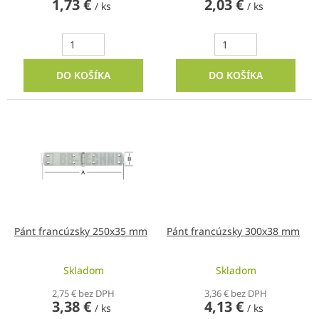
1,73 €
2,03 €
v
/ ks
/ ks
DO KOŠÍKA
DO KOŠÍKA
Pánt francúzsky 250x35 mm
Pánt francúzsky 300x38 mm
Skladom
Skladom
2,75 € bez DPH
3,36 € bez DPH
3,38 €
4,13 €
/ ks
/ ks