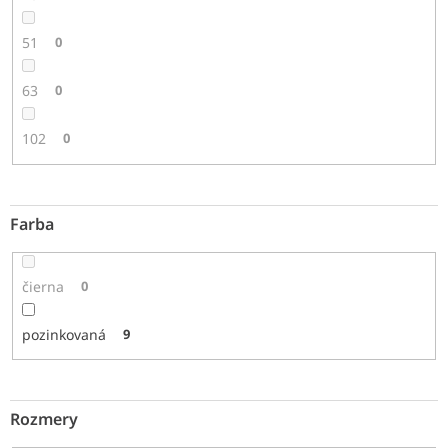
51
0
63
0
102
0
Farba
čierna
0
pozinkovaná
9
Rozmery