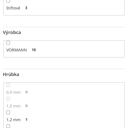
štiftové
3
Výrobca
VORMANN
10
Hrúbka
0,9 mm
0
1,0 mm
0
1,2 mm
1