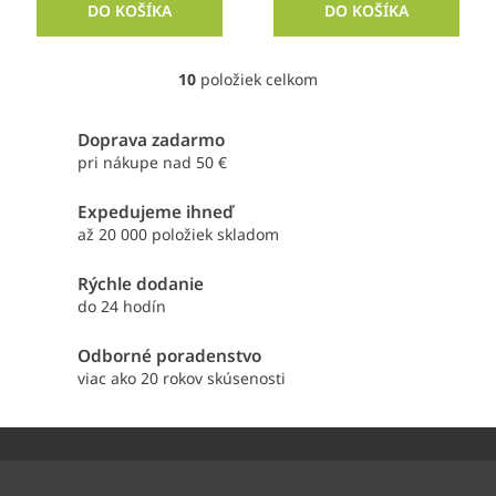
DO KOŠÍKA
DO KOŠÍKA
10
položiek celkom
O
v
l
Doprava zadarmo
á
pri nákupe nad 50 €
d
a
Expedujeme ihneď
c
i
až 20 000 položiek skladom
e
p
Rýchle dodanie
r
do 24 hodín
v
k
Odborné poradenstvo
y
viac ako 20 rokov skúsenosti
v
ý
p
Z
i
á
s
p
u