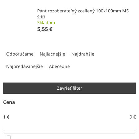
Pánt rozoberateľný zosilený 100x100mm MS
štift
Skladom
5,55 €
R
a
Odporúčame
Najlacnejšie
Najdrahšie
d
e
Najpredávanejšie
Abecedne
n
i
e
Zavrieť filter
p
r
Cena
o
d
1
€
9
€
u
k
t