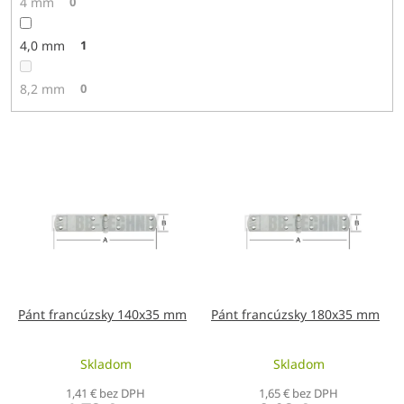
4 mm
0
4,0 mm
1
8,2 mm
0
V
ý
p
i
s
p
r
o
d
Pánt francúzsky 140x35 mm
Pánt francúzsky 180x35 mm
u
k
Skladom
Skladom
t
o
1,41 € bez DPH
1,65 € bez DPH