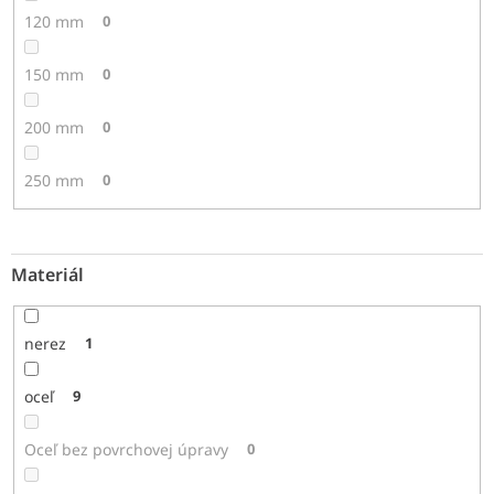
120 mm
0
150 mm
0
200 mm
0
250 mm
0
Materiál
nerez
1
oceľ
9
Oceľ bez povrchovej úpravy
0