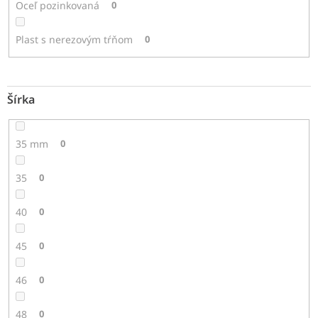
Oceľ pozinkovaná
0
Plast s nerezovým tŕňom
0
Šírka
35 mm
0
35
0
40
0
45
0
46
0
48
0