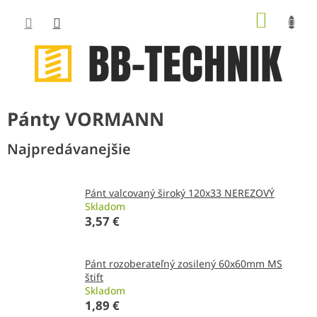
Prejsť
NÁKUP
na
obsah
KOŠÍK
Pánty VORMANN
Najpredávanejšie
Pánt valcovaný široký 120x33 NEREZOVÝ
Skladom
3,57 €
Pánt rozoberateľný zosilený 60x60mm MS
štift
Skladom
1,89 €