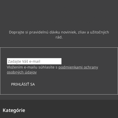
ä
Odoberať newsletter
t
i
Vložte svoj e-mail a my Vám budeme zasielať informácie o
e
nových produktoch na našom e-shope.
Email
Vložením e-mailu súhlasíte s
podmienkami ochrany
osobných údajov
PRIHLÁSIŤ SA
Kategórie