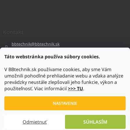
Kontakt
bbtechnik
@
bbtechnik.sk
+421 484 728 444
Táto webstránka používa súbory cookies.
BB-TECHNIK s.r.o
V BBtechnik.sk používame cookies, aby sme Vám
bbtechnik
umožnili pohodlné prehliadanie webu a vďaka analýze
https://www.youtube.com/@bb-techniks.r.o.7746
prevádzky neustále zlepšovali jeho funkcie, výkon a
použiteľnosť. Viac informácií
>>> TU
.
Vytvoril Shoptet
NASTAVENIE
Copyright 2026
www.bbtechnik.sk
. Všetky práva vyhradené.
Odmietnuť
SÚHLASÍM
Upraviť nastavenie cookies