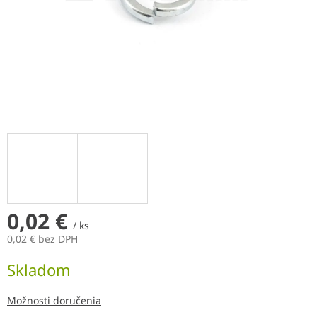
0,02 €
/ ks
0,02 € bez DPH
Jednotková
Skladom
cena:
Možnosti doručenia