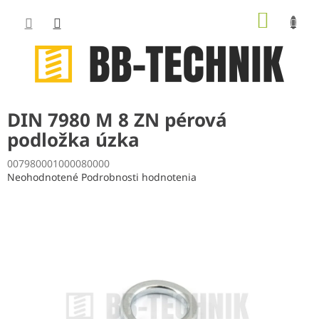
Prejsť
NÁKUP
na
obsah
KOŠÍK
DIN 7980 M 8 ZN pérová
podložka úzka
007980001000080000
Priemerné
Neohodnotené
Podrobnosti hodnotenia
hodnotenie
produktu
je
0,0
z
5
hviezdičiek.