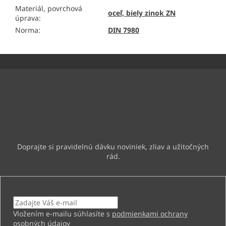
Materiál, povrchová
oceľ, biely zinok ZN
úprava
:
Norma
:
DIN 7980
Z
á
p
ä
Odoberať newsletter
t
i
Vložte svoj e-mail a my Vám budeme zasielať informácie o
e
nových produktoch na našom e-shope.
Email
Vložením e-mailu súhlasíte s
podmienkami ochrany
osobných údajov