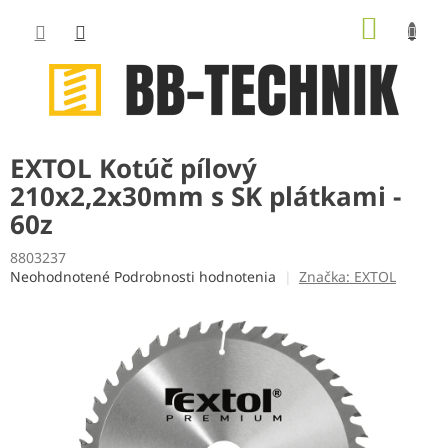
Prejsť
NÁKUP
na
obsah
KOŠÍK
EXTOL Kotúč pílový
210x2,2x30mm s SK plátkami -
60z
8803237
Priemerné
Neohodnotené
Podrobnosti hodnotenia
Značka:
EXTOL
hodnotenie
produktu
je
0,0
z
5
hviezdičiek.