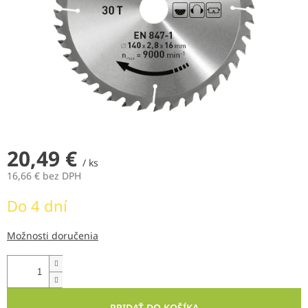
20,49 €
/ ks
16,66 € bez DPH
Jednotková
Do 4 dní
cena:
Možnosti doručenia
PRIDAŤ DO KOŠÍKA