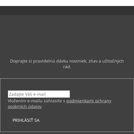
Z
á
p
ä
Odoberať newsletter
t
i
Vložte svoj e-mail a my Vám budeme zasielať informácie o
e
nových produktoch na našom e-shope.
Email
Vložením e-mailu súhlasíte s
podmienkami ochrany
osobných údajov
PRIHLÁSIŤ SA