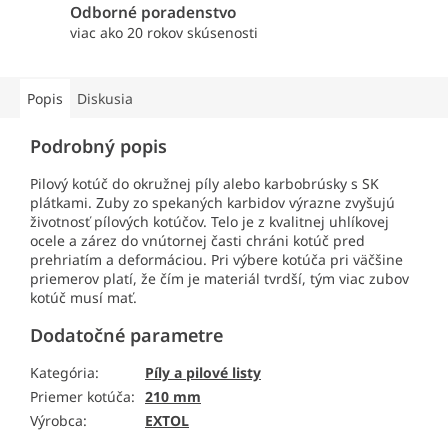
Odborné poradenstvo
viac ako 20 rokov skúsenosti
Popis
Diskusia
Podrobný popis
Pilový kotúč do okružnej píly alebo karbobrúsky s SK
plátkami. Zuby zo spekaných karbidov výrazne zvyšujú
životnosť pílových kotúčov. Telo je z kvalitnej uhlíkovej
ocele a zárez do vnútornej časti chráni kotúč pred
prehriatím a deformáciou. Pri výbere kotúča pri väčšine
priemerov platí, že čím je materiál tvrdší, tým viac zubov
kotúč musí mať.
Dodatočné parametre
Kategória
:
Píly a pilové listy
Priemer kotúča
:
210 mm
Výrobca
:
EXTOL