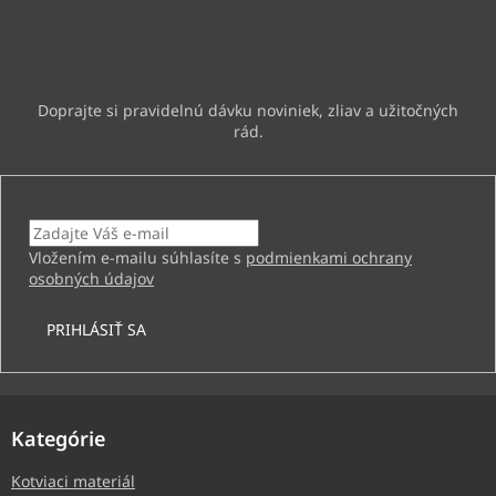
Odoberať newsletter
t
i
Vložte svoj e-mail a my Vám budeme zasielať informácie o
e
nových produktoch na našom e-shope.
Email
Vložením e-mailu súhlasíte s
podmienkami ochrany
osobných údajov
PRIHLÁSIŤ SA
Kategórie
Kotviaci materiál