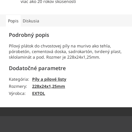
viac ako 20 rokov skúsenosti
Popis
Diskusia
Podrobný popis
Pílový plátok do chvostovej píly na murivo ako tehla,
pórobetón, cementová doska, sadrokartón, tvrdený plast,
sklolaminát a pod. Rozmer je 228x24x1,25mm.
Dodatočné parametre
Kategória
:
Píly a pilové listy
Rozmery
:
228x24x1,25mm
Výrobca
:
EXTOL
Z
á
p
ä