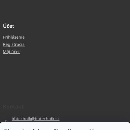
Účet
Prihlásenie
Registrácia
Môj účet
Kontakt
bbtechnik
@
bbtechnik.sk
+421 484 728 444