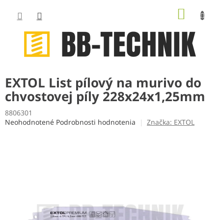
Prejsť
NÁKUP
na
obsah
KOŠÍK
EXTOL List pílový na murivo do
chvostovej píly 228x24x1,25mm
8806301
Priemerné
Neohodnotené
Podrobnosti hodnotenia
Značka:
EXTOL
hodnotenie
produktu
je
0,0
z
5
hviezdičiek.